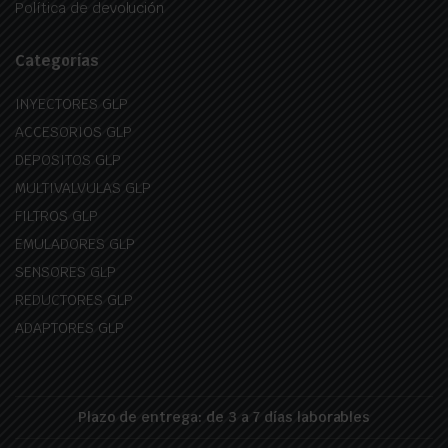
Política de devolución
Categorías
INYECTORES GLP
ACCESORIOS GLP
DEPOSITOS GLP
MULTIVALVULAS GLP
FILTROS GLP
EMULADORES GLP
SENSORES GLP
REDUCTORES GLP
ADAPTORES GLP
Plazo de entrega: de 3 a 7 días laborables