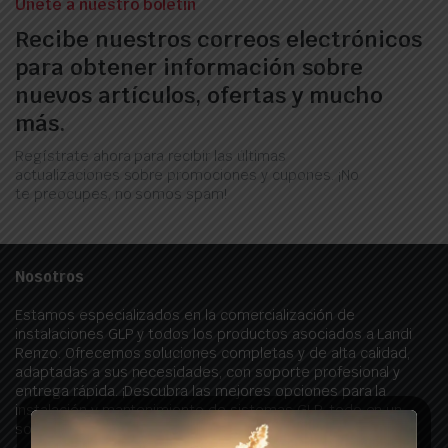
Únete a nuestro boletín
Recibe nuestros correos electrónicos
para obtener información sobre
nuevos artículos, ofertas y mucho
más.
Regístrate ahora para recibir las últimas
actualizaciones sobre promociones y cupones. ¡No
te preocupes, no somos spam!
Nosotros
Estamos especializados en la comercialización de
instalaciones GLP y todos los productos asociados a Landi
Renzo. Ofrecemos soluciones completas y de alta calidad,
adaptadas a sus necesidades, con soporte profesional y
entrega rápida. ¡Descubra las mejores opciones para la
instalación y mantenimiento de sistemas GLP, todo en un
solo lugar!