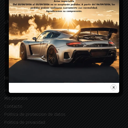
tienda@landirenzo-glp.es
¿Necesitas ayuda?
+34 676 088 610
+34 634 033 977
Lunes – Viernes: 09:30 – 18:30
tienda@landirenzo-glp.es
Información útil
Mi cuenta
Mis pedidos
Contacto
Politica de proteccion de datos
Politica de privacidad