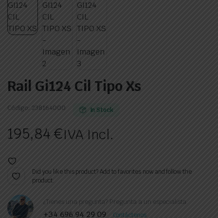
Rail Gi124 Cil Tipo Xs
Código:
238164000
In Stock
195,84
€
IVA Incl.
Did you like this product? Add to favorites now and follow the
product.
¿Tienes una pregunta? Pregunta a un especialista.
+34 696 94 29 09
Contáctenos