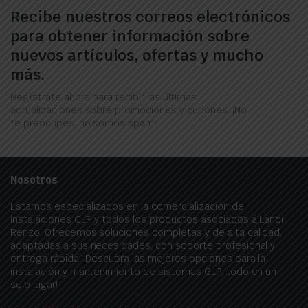
Recibe nuestros correos electrónicos
para obtener información sobre
nuevos artículos, ofertas y mucho
más.
Regístrate ahora para recibir las últimas
actualizaciones sobre promociones y cupones. ¡No
te preocupes, no somos spam!
Nosotros
Estamos especializados en la comercialización de
instalaciones GLP y todos los productos asociados a Landi
Renzo. Ofrecemos soluciones completas y de alta calidad,
adaptadas a sus necesidades, con soporte profesional y
entrega rápida. ¡Descubra las mejores opciones para la
instalación y mantenimiento de sistemas GLP, todo en un
solo lugar!