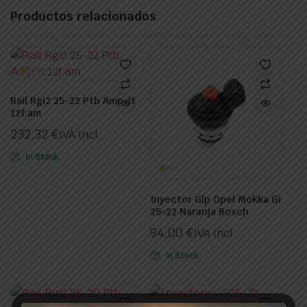
Productos relacionados
Rail Rgi2 25-22 Ptb Amp Jt
12f.am
232,32
€
IVA Incl.
In Stock
Inyector Glp Opel Mokka Gi
25-22 Naranja Bosch
94,00
€
IVA Incl.
In Stock