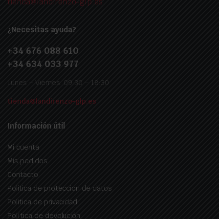
tienda@landirenzo-glp.es
¿Necesitas ayuda?
+34 676 088 610
+34 634 033 977
Lunes – Viernes: 09:30 – 18:30
tienda@landirenzo-glp.es
Información útil
Mi cuenta
Mis pedidos
Contacto
Politica de proteccion de datos
Politica de privacidad
Política de devolución