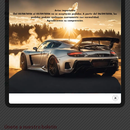
Rail Rgi2 25-20 Ptb Amp
Inyectores Gi25-22 Tap.
Jtimer 12f
Verde Mta Conf.
232,32
€
84,70
€
IVA Incl.
IVA Incl.
In Stock
In Stock
Inyectores Gi 25-65 Tap Negro Mta Conf.
84,70
€
IVA Incl.
In Stock
Únete a nuestro boletín