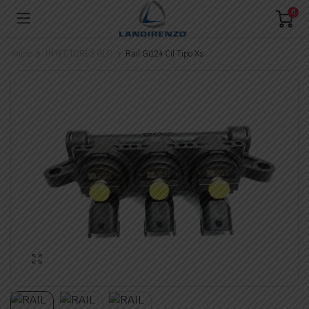
0
Inicio
INYECTORES GLP
Rail Gi124 Cil Tipo Xs