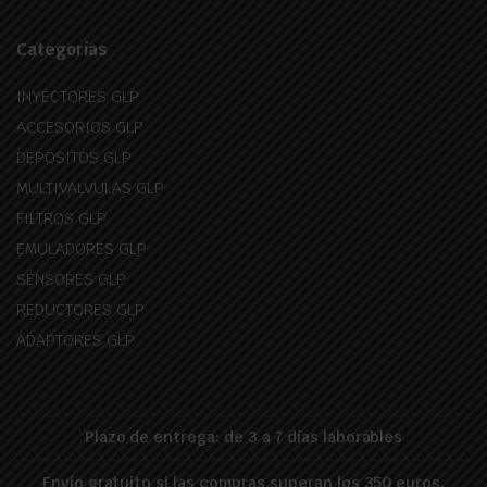
Categorías
INYECTORES GLP
ACCESORIOS GLP
DEPOSITOS GLP
MULTIVALVULAS GLP
FILTROS GLP
EMULADORES GLP
SENSORES GLP
REDUCTORES GLP
ADAPTORES GLP
Plazo de entrega: de 3 a 7 días laborables
Envío gratuito si las compras superan los 350 euros.