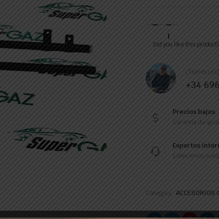
SOPORTE
DEPOSITO
Did you like this product
CILINDRICO
Cantidad
¿Tienes una
+34 69
Precios bajos
Garantía de igual
Expertos inter
Conocemos nuest
Category:
ACCESORIOS 