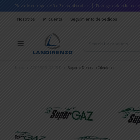
Plazo de entrega: de 3 a 7 días laborables
Envío gratuito si las co
Nosotros
Mi cuenta
Seguimiento de pedidos
Inicio
ACCESORIOS GLP
Soporte Deposito Cilindrico