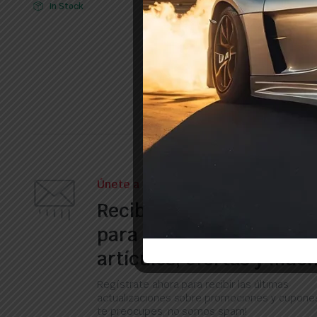
In Stock
In Stock
Únete a nuestro boletín
Recibe nuestros correos
para obtener informació
artículos, ofertas y muc
Regístrate ahora para recibir las últimas
actualizaciones sobre promociones y cupones
te preocupes, no somos spam!