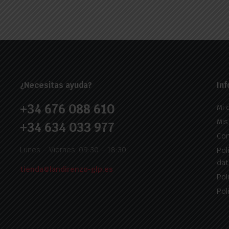
¿Necesitas ayuda?
Inf
+34 676 088 610
Mi 
Mis
+34 634 033 977
Con
Lunes – Viernes: 09:30 – 18:30
Pol
dat
tienda@landirenzo-glp.es
Pol
Pol