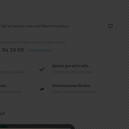
? Add to favorites now and follow the product.
 pregunta? Pregunta a un especialista.
6 94 29 09
Contáctenos
Ajuste garantizado.
ación de precios
Siempre la pieza correcta
nos.
Devoluciones fáciles.
ros productos.
Rápido y sin complicaciones
GLP