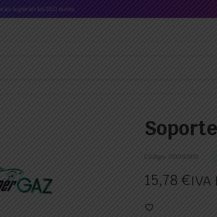
mpras superan los 350 euros.
Soporte
Código:
000SOPD
15,78
€
IVA 