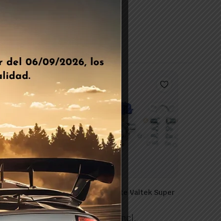
 Sin Adaptador
Valvula De Corte Valtek Super
Fi8
ncl.
47,77
€
IVA Incl.