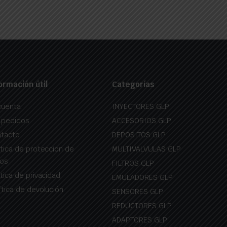
ormación útil
Categorías
cuenta
INYECTORES GLP
 pedidos
ACCESORIOS GLP
tacto
DEPOSITOS GLP
itica de proteccion de
MULTIVALVULAS GLP
os
FILTROS GLP
itica de privacidad
EMULADORES GLP
ítica de devolución
SENSORES GLP
REDUCTORES GLP
ADAPTORES GLP