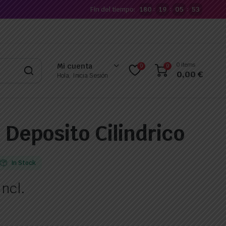
Fin del tiempo:
180
19
05
53
:
:
:
0 items
Mi cuenta
0
0
0,00
€
Hola, Inicia Sesión
 Deposito Cilindrico
In Stock
Incl.