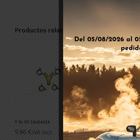
Productos relacionados
Y In Ot 14x14x14
Conector Termoplast
Recto D8
9,86
€
IVA Incl.
9,32
€
IVA Incl.