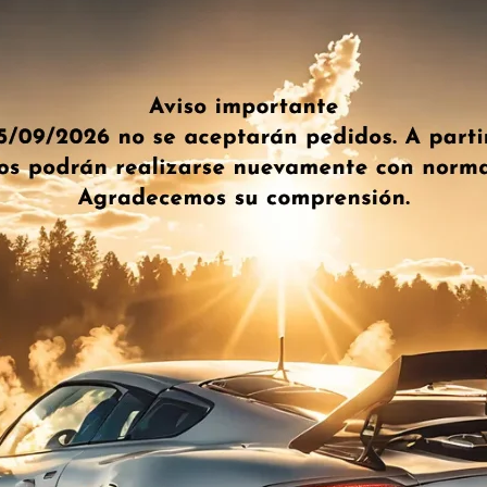
ico
T De Metal Agua 16x16x16
Boca De Carga
4,79
€
12,35
€
IVA Incl.
IVA I