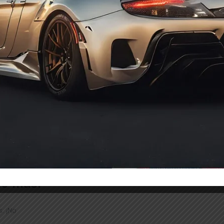
In Stock
In Stock
 electrónicos
n sobre nuevos
ho más.
. ¡No