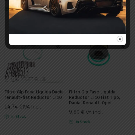
In Stock
In Stock
Filtro Glp Fase Liquida Dacia-
Filtro Glp Fase Liquida
renault-fiat Reductor Li 10
Reductor Li 10 Fiat Tipo,
Dacia, Renault, Opel
14,74
€
IVA Incl.
9,89
€
IVA Incl.
In Stock
In Stock