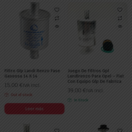
Filtro Glp Landi Renzo Fase
Juego De Filtros Gpl
Gaseosa 14 X 14
Landirenzo Para Opel – Fiat
ecio
ecio
Con Equipo Glp De Fabrica
nimo
ximo
15,00
€
IVA Incl.
39,00
€
IVA Incl.
Out of stock
In Stock
Leer más