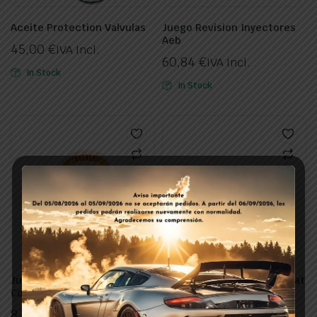
Aceite Protection Valvulas
Juego Revision Inyectores
Aeb
45,00
€
IVA Incl.
60,84
€
IVA Incl.
In Stock
In Stock
Juego Revision Valvula De
Kit Revision Bobina Li 10 Wat
Corte Med 71
Proof
8,63
€
49,89
€
IVA Incl.
IVA Incl.