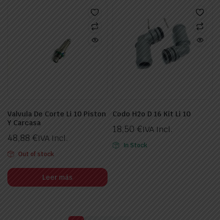
Valvula De Corte Li 10 Piston
Codo H2o D 16 Kit Li 10
Y Carcasa
18,50
€
IVA Incl.
48,88
€
IVA Incl.
In Stock
Out of stock
Leer más