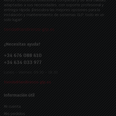
Renzo. Ofrecemos soluciones completas y de alta calidad,
adaptadas a sus necesidades, con soporte profesional y
entrega rápida. ¡Descubra las mejores opciones para la
instalación y mantenimiento de sistemas GLP, todo en un
solo lugar!
tienda@landirenzo-glp.es
¿Necesitas ayuda?
+34 676 088 610
+34 634 033 977
Lunes – Viernes: 09:30 – 18:30
tienda@landirenzo-glp.es
Información útil
Mi cuenta
Mis pedidos