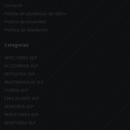
Contacto
Politica de proteccion de datos
Politica de privacidad
Política de devolución
Categorías
INYECTORES GLP
ACCESORIOS GLP
DEPOSITOS GLP
MULTIVALVULAS GLP
FILTROS GLP
EMULADORES GLP
SENSORES GLP
REDUCTORES GLP
ADAPTORES GLP