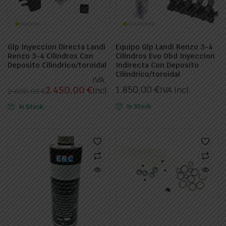
Glp Inyeccion Directa Landi
Equipo Glp Landi Renzo 3-4
Renzo 3-4 Cilindros Con
Cilindros Evo Obd Inyeccion
Deposito Cilindrico/toroidal
Indirecta Con Deposito
Cilindrico/toroidal
IVA
1.850,00
€
2.450,00
€
IVA Incl.
Incl.
2.600,00
€
El
El
In Stock
In Stock
precio
precio
original
actual
era:
es:
2.600,00 €.
2.450,00 €.