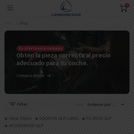
0
Inicio
Shop
En oferta esta semana
Obtén la pieza correcta al precio
adecuado para tu coche.
Compra ahora
Filter
Sort:
Clear filters
EQUIPOS GLP LANDI
FILTROS GLP
ACCESORIOS GLP