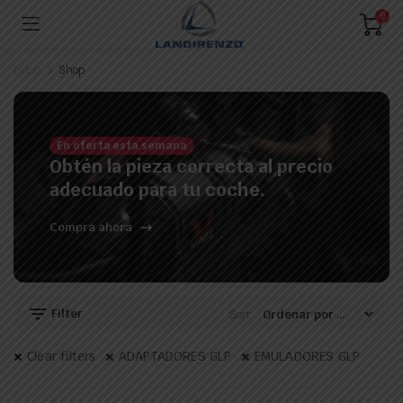
0
Inicio
Shop
En oferta esta semana
Obtén la pieza correcta al precio
adecuado para tu coche.
Compra ahora
Filter
Sort:
Clear filters
ADAPTADORES GLP
EMULADORES GLP