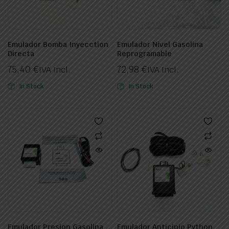
Emulador Bomba Inyecction
Emulador Nivel Gasolina
Directa
Reprogramable
75,40
€
72,98
€
IVA Incl.
IVA Incl.
In Stock
In Stock
Emulador Presion Gasolina
Emulador Anticipio Python