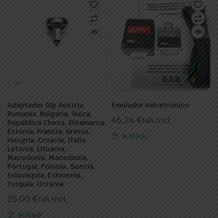
Adaptador Glp Austria,
Emulador Valvetronico
Rumania, Bulgaria, Suiza,
46,24
€
IVA Incl.
República Checa, Dinamarca,
ecio
ecio
Estonia, Francia, Grecia,
In Stock
nimo
ximo
Hungría, Croacia, Italia,
Letonia, Lituania,
Macedonia, Macedonia,
Portugal, Polonia, Suecia,
Eslovaquia, Eslovenia,
Turquía, Ucrania.
25,00
€
IVA Incl.
In Stock