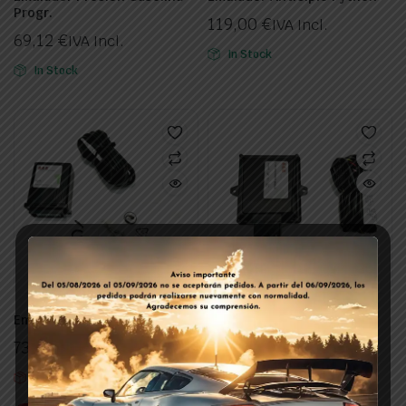
Progr.
119,00
€
IVA Incl.
69,12
€
IVA Incl.
In Stock
In Stock
Emulador Anticipio Bear
Emulador Pompa Gasolina
73,81
€
165,58
€
IVA Incl.
IVA Incl.
Out of stock
In Stock