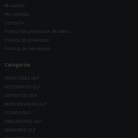
Mi cuenta
Mis pedidos
Contacto
Politica de proteccion de datos
Politica de privacidad
Política de devolución
Categorías
INYECTORES GLP
ACCESORIOS GLP
DEPOSITOS GLP
MULTIVALVULAS GLP
FILTROS GLP
EMULADORES GLP
SENSORES GLP