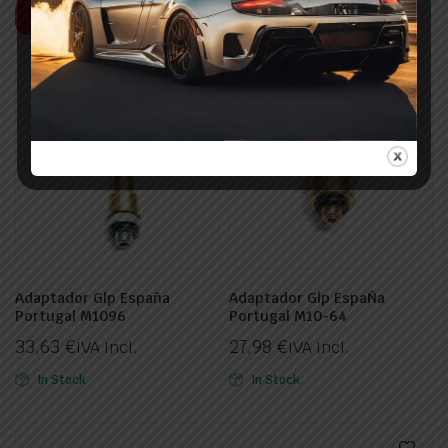
Leer más
Adaptador Glp España
Adaptador Glp EspaÑa
Portugal M1096
Portugal M10-64
33,63
€
27,98
€
IVA Incl.
IVA Incl.
In Stock
In Stock