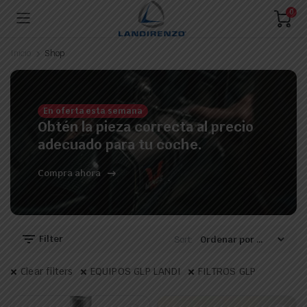
0
Inicio
Shop
En oferta esta semana
Obtén la pieza correcta al precio
adecuado para tu coche.
Compra ahora
Filter
Sort:
Clear filters
EQUIPOS GLP LANDI
FILTROS GLP