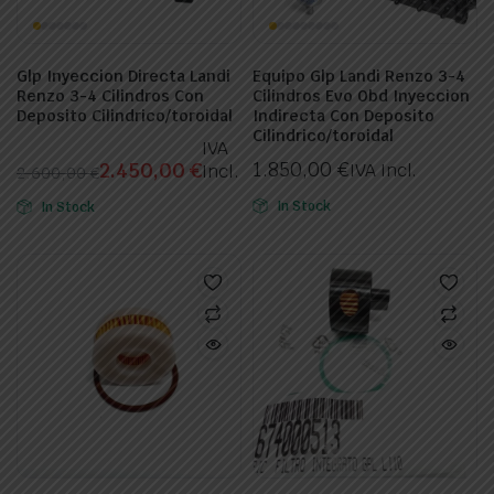
Glp Inyeccion Directa Landi
Equipo Glp Landi Renzo 3-4
Renzo 3-4 Cilindros Con
Cilindros Evo Obd Inyeccion
Deposito Cilindrico/toroidal
Indirecta Con Deposito
Cilindrico/toroidal
IVA
1.850,00
€
2.450,00
€
IVA Incl.
Incl.
2.600,00
€
El
El
In Stock
In Stock
precio
precio
original
actual
era:
es:
2.600,00 €.
2.450,00 €.