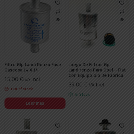
Filtro Glp Landi Renzo Fase
Juego De Filtros Gpl
Gaseosa 14 X 14
Landirenzo Para Opel – Fiat
Con Equipo Glp De Fabrica
15,00
€
IVA Incl.
ecio
ecio
39,00
€
IVA Incl.
nimo
ximo
Out of stock
In Stock
Leer más