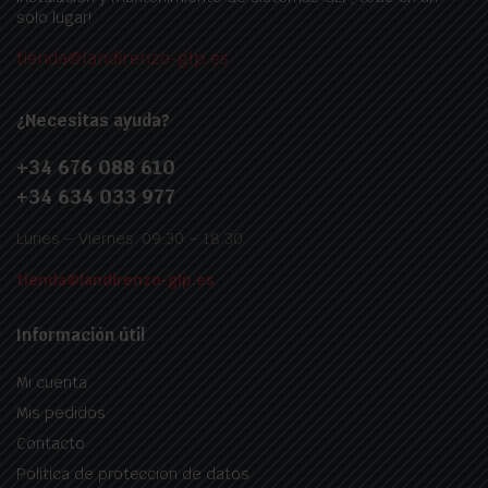
solo lugar!
tienda@landirenzo-glp.es
¿Necesitas ayuda?
+34 676 088 610
+34 634 033 977
Lunes – Viernes: 09:30 – 18:30
tienda@landirenzo-glp.es
Información útil
Mi cuenta
Mis pedidos
Contacto
Politica de proteccion de datos