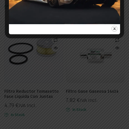
35,00
€
IVA Incl.
In Stock
In Stock
Filtro Reductor Tomasetto
Filtro Gase Gaseosa 14x14
Fase Liquida Con Juntas
7,82
€
IVA Incl.
4,79
€
IVA Incl.
In Stock
In Stock