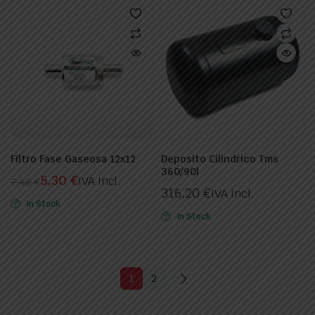
Filtro Fase Gaseosa 12x12
Deposito Cilindrico Tms
360/90l
5,30
€
IVA Incl.
7,48
€
316,20
€
IVA Incl.
El
El
In Stock
precio
precio
In Stock
original
actual
era:
es:
7,48 €.
5,30 €.
1
2