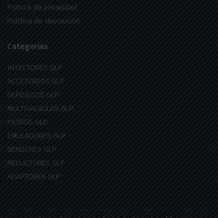
Politica de privacidad
Política de devolución
Categorías
INYECTORES GLP
ACCESORIOS GLP
DEPOSITOS GLP
MULTIVALVULAS GLP
FILTROS GLP
EMULADORES GLP
SENSORES GLP
REDUCTORES GLP
ADAPTORES GLP