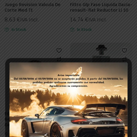
Juego Revision Valvula De
Filtro Glp Fase Liquida Dacia-
Corte Med 71
renault-fiat Reductor Li 10
8,63
€
14,74
€
IVA Incl.
IVA Incl.
In Stock
In Stock
Filtro Glp Fase Liquida
Filtro Glp Fase Gaseosa Ufi
Reductor Li 10 Fiat Tipo,
Fc-08 Landi Renzo Para
Dacia, Renault, Opel
Dacia-renault-fiat Con
Equipo Glp De Fabrica
9,89
€
IVA Incl.