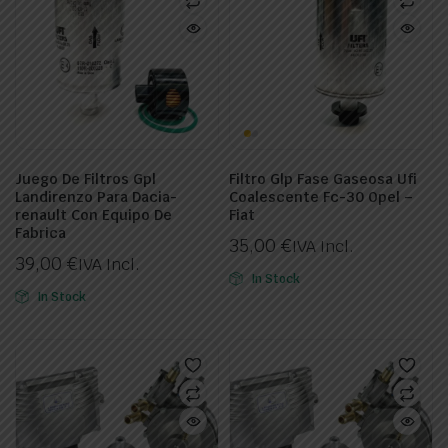
Juego De Filtros Gpl
Filtro Glp Fase Gaseosa Ufi
Landirenzo Para Dacia-
Coalescente Fc-30 Opel –
renault Con Equipo De
Fiat
Fabrica
35,00
€
IVA Incl.
39,00
€
IVA Incl.
In Stock
In Stock