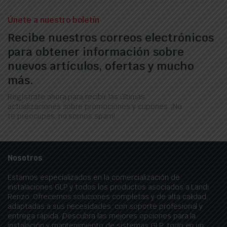
Únete a nuestro boletín
Recibe nuestros correos electrónicos
para obtener información sobre
nuevos artículos, ofertas y mucho
más.
Regístrate ahora para recibir las últimas
actualizaciones sobre promociones y cupones. ¡No
te preocupes, no somos spam!
Nosotros
Estamos especializados en la comercialización de
instalaciones GLP y todos los productos asociados a Landi
Renzo. Ofrecemos soluciones completas y de alta calidad,
adaptadas a sus necesidades, con soporte profesional y
entrega rápida. ¡Descubra las mejores opciones para la
instalación y mantenimiento de sistemas GLP, todo en un