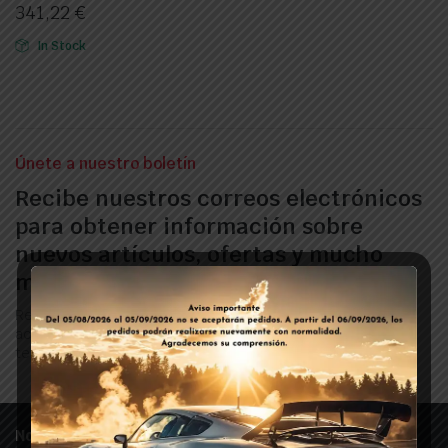
341,22
€
In Stock
Únete a nuestro boletín
Recibe nuestros correos electrónicos
para obtener información sobre
nuevos artículos, ofertas y mucho
más.
Regístrate ahora para recibir las últimas
actualizaciones sobre promociones y cupones. ¡No
te preocupes, no somos spam!
Nosotros