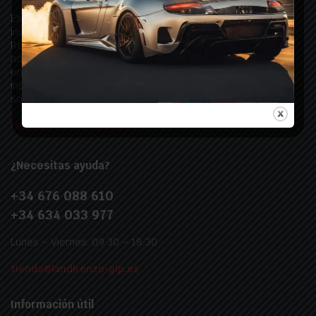
Estamos especializados en la comercialización de
instalaciones GLP y todos los productos asociados a Landi
Renzo. Ofrecemos soluciones completas y de alta calidad,
adaptadas a sus necesidades, con soporte profesional y
entrega rápida. ¡Descubra las mejores opciones para la
instalación y mantenimiento de sistemas GLP, todo en un
solo lugar!
tienda@landirenzo-glp.es
¿Necesitas ayuda?
+34 676 088 610
+34 634 033 977
Lunes – Viernes: 09:30 – 18:30
tienda@landirenzo-glp.es
Información útil