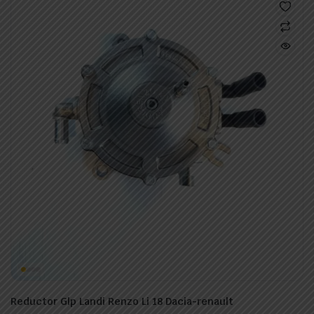
ecio
ecio
nimo
ximo
Reductor Glp Landi Renzo Li 18 Dacia-renault