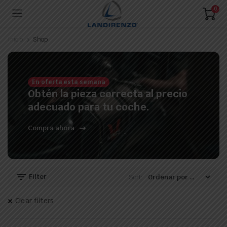
0
Inicio
Shop
En oferta esta semana
Obtén la pieza correcta al precio
adecuado para tu coche.
Compra ahora
Filter
Sort:
Clear filters