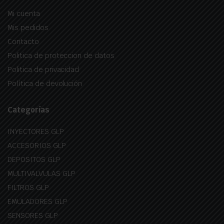
Mi cuenta
Mis pedidos
Contacto
Politica de proteccion de datos
Politica de privacidad
Política de devolución
Categorías
INYECTORES GLP
ACCESORIOS GLP
DEPOSITOS GLP
MULTIVALVULAS GLP
FILTROS GLP
EMULADORES GLP
SENSORES GLP