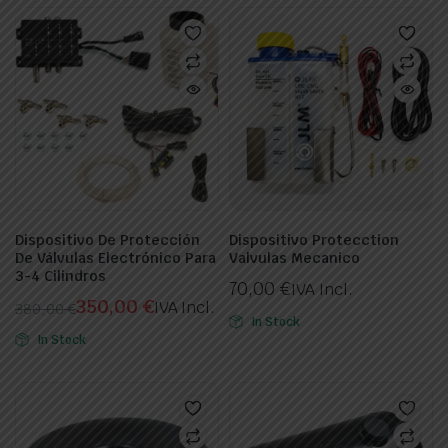
Dispositivo De Protección
Dispositivo Protecction
De Válvulas Electrónico Para
Valvulas Mecanico
ecio
ecio
3-4 Cilindros
nimo
ximo
70,00
€
IVA Incl.
350,00
€
IVA Incl.
380,00
€
In Stock
El
El
In Stock
precio
precio
original
actual
era:
es:
380,00 €.
350,00 €.