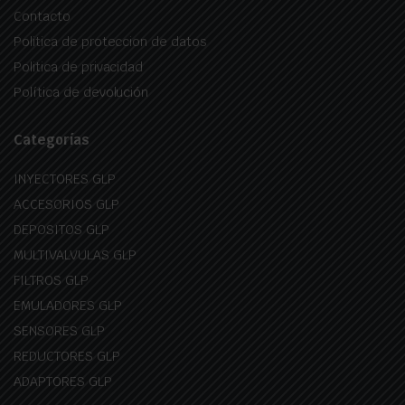
Contacto
Politica de proteccion de datos
Politica de privacidad
Política de devolución
Categorías
INYECTORES GLP
ACCESORIOS GLP
DEPOSITOS GLP
MULTIVALVULAS GLP
FILTROS GLP
EMULADORES GLP
SENSORES GLP
REDUCTORES GLP
ADAPTORES GLP