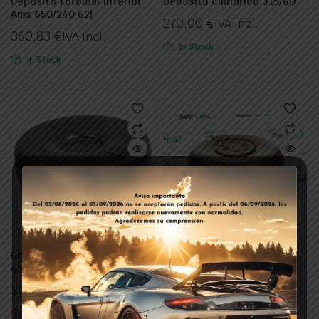
Deposito Toroidal Interior
Deposito Cilindrico 315/60
Ams 650/240 62l
270,00
€
IVA Incl.
360,83
€
IVA Incl.
In Stock
In Stock
Deposito Toroidal Exterior
Deposito Toroidal Interior
650/225/59
Ams 650/225 58l
326,91
€
357,00
€
IVA Incl.
IVA Incl.
Out of stock
In Stock