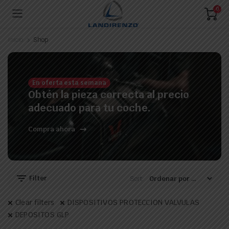
0
Inicio
Shop
En oferta esta semana
Obtén la pieza correcta al precio
adecuado para tu coche.
Compra ahora
Filter
Sort:
Clear filters
DISPOSITIVOS PROTECCION VALVULAS
DEPOSITOS GLP