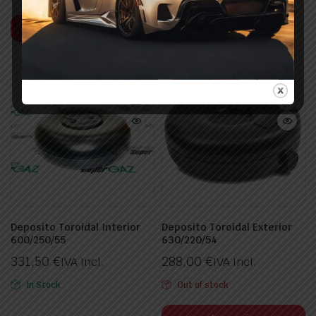
Leer más
Deposito Toroidal Interior
Deposito Toroidal Exterior
600/250/55
630/220/54
331,50
€
288,00
€
IVA Incl.
IVA Incl.
In Stock
Out of stock