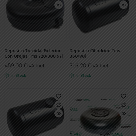
Deposito Toroidal Exterior
Deposito Cilindrico Tms
Con Orejas Tms 720/300 97l
360/90l
459,00
€
316,20
€
IVA Incl.
IVA Incl.
In Stock
In Stock