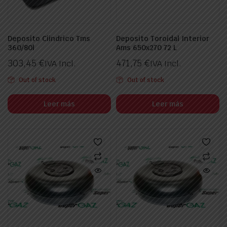
Deposito Ciindrico Tms
Deposito Toroidal Interior
360/80l
Ams 650x270 72 L
303,45
€
471,75
€
IVA Incl.
IVA Incl.
Out of stock
Out of stock
Leer más
Leer más