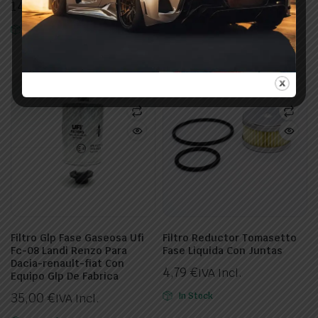
14,74
€
IVA Incl.
9,89
€
IVA Incl.
In Stock
In Stock
Filtro Glp Fase Gaseosa Ufi
Filtro Reductor Tomasetto
Fc-08 Landi Renzo Para
Fase Liquida Con Juntas
Dacia-renault-fiat Con
4,79
€
IVA Incl.
Equipo Glp De Fabrica
35,00
€
In Stock
IVA Incl.