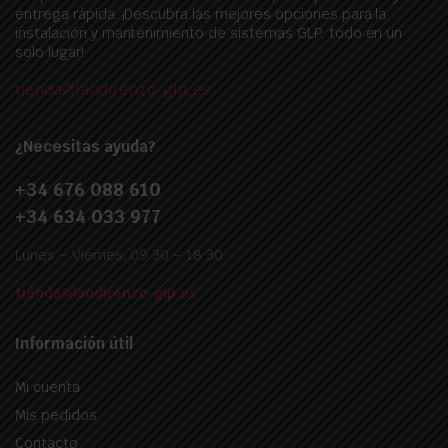
entrega rápida. ¡Descubra las mejores opciones para la
instalación y mantenimiento de sistemas GLP, todo en un
solo lugar!
tienda@landirenzo-glp.es
¿Necesitas ayuda?
+34 676 088 610
+34 634 033 977
Lunes – Viernes: 09:30 – 18:30
tienda@landirenzo-glp.es
Información útil
Mi cuenta
Mis pedidos
Contacto