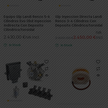
Equipo Glp Landi Renzo 5-6
Glp Inyeccion Directa Landi
Cilindros Evo Obd Inyeccion
Renzo 3-4 Cilindros Con
Indirecta Con Deposito
Deposito Cilindrico/toroidal
Cilindrico/toroidal
IVA
2.430,00
€
2.450,00
€
IVA Incl.
Incl.
2.600,00
€
El
El
In Stock
In Stock
precio
precio
original
actual
era:
es:
2.600,00 €.
2.450,00 €.