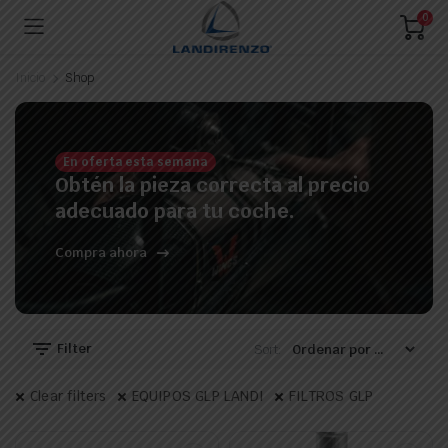
0
Inicio
Shop
En oferta esta semana
Obtén la pieza correcta al precio
adecuado para tu coche.
Compra ahora
Filter
Sort:
Clear filters
EQUIPOS GLP LANDI
FILTROS GLP