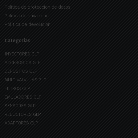
Politica de proteccion de datos
Politica de privacidad
Política de devolución
Categorías
INYECTORES GLP
ACCESORIOS GLP
DEPOSITOS GLP
MULTIVALVULAS GLP
FILTROS GLP
EMULADORES GLP
SENSORES GLP
REDUCTORES GLP
ADAPTORES GLP