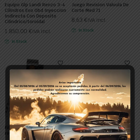
Equipo Glp Landi Renzo 3-4
Juego Revision Valvula De
Cilindros Evo Obd Inyeccion
Corte Med 71
Indirecta Con Deposito
8,63
€
IVA Incl.
Cilindrico/toroidal
1.850,00
€
In Stock
IVA Incl.
In Stock
Filtro Glp Fase Liquida Dacia-
Filtro Glp Fase Liquida
renault-fiat Reductor Li 10
Reductor Li 10 Fiat Tipo,
Dacia, Renault, Opel