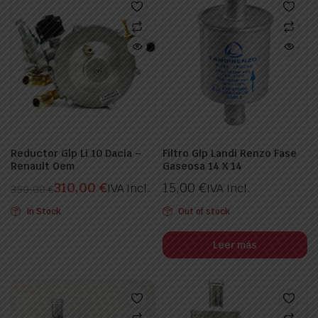
Reductor Glp Li 10 Dacia –
Filtro Glp Landi Renzo Fase
Renault Oem
Gaseosa 14 X 14
310,00
€
15,00
€
IVA Incl.
IVA Incl.
ecio
ecio
350,00
€
nimo
ximo
El
El
In Stock
Out of stock
precio
precio
original
actual
Leer más
era:
es:
350,00 €.
310,00 €.