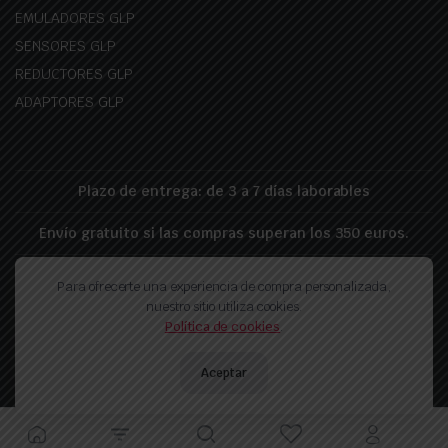
EMULADORES GLP
SENSORES GLP
REDUCTORES GLP
ADAPTORES GLP
Plazo de entrega: de 3 a 7 días laborables
Envío gratuito si las compras superan los 350 euros.
Para ofrecerte una experiencia de compra personalizada,
Politica de proteccion de datos
Politica de privacidad
nuestro sitio utiliza cookies.
Política de devolución
Política de cookies
.
Copyright 2026 © Landirenzo-GLP.es - Realizado por pixelfy.ro
Aceptar