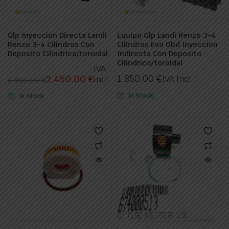
Glp Inyeccion Directa Landi
Equipo Glp Landi Renzo 3-4
Renzo 3-4 Cilindros Con
Cilindros Evo Obd Inyeccion
Deposito Cilindrico/toroidal
Indirecta Con Deposito
Cilindrico/toroidal
IVA
1.850,00
€
2.450,00
€
IVA Incl.
Incl.
2.600,00
€
El
El
In Stock
In Stock
precio
precio
original
actual
era:
es:
2.600,00 €.
2.450,00 €.