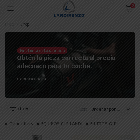
0
Inicio
Shop
En oferta esta semana
Obtén la pieza correcta al precio
adecuado para tu coche.
Compra ahora
Filter
Sort:
Clear filters
EQUIPOS GLP LANDI
FILTROS GLP