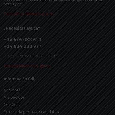
solo lugar!
tienda@landirenzo-glp.es
¿Necesitas ayuda?
+34 676 088 610
+34 634 033 977
Lunes – Viernes: 09:30 – 18:30
tienda@landirenzo-glp.es
Información útil
Mi cuenta
Mis pedidos
Contacto
Politica de proteccion de datos