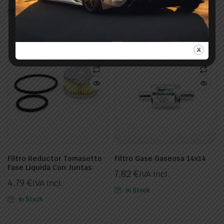
35,00
€
IVA Incl.
In Stock
In Stock
Filtro Reductor Tomasetto
Filtro Gase Gaseosa 14x14
Fase Liquida Con Juntas
7,82
€
IVA Incl.
4,79
€
IVA Incl.
In Stock
In Stock