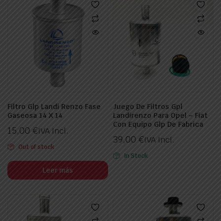
Filtro Glp Landi Renzo Fase
Juego De Filtros Gpl
Gaseosa 14 X 14
Landirenzo Para Opel – Fiat
Con Equipo Glp De Fabrica
15,00
€
IVA Incl.
ecio
ecio
39,00
€
IVA Incl.
nimo
ximo
Out of stock
In Stock
Leer más