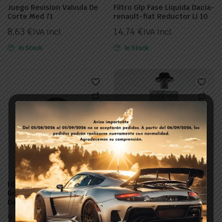
Juego Revision Valvula De
Filtro Glp Fase Liquida Dacia-
Corte Med 71
renault-fiat Reductor Li 10
8,63
€
14,74
€
IVA Incl.
IVA Incl.
In Stock
In Stock
Filtro Glp Fase Liquida
Filtro Glp Fase Gaseosa Ufi
Reductor Li 10 Fiat Tipo,
Fc-08 Landi Renzo Para
Dacia, Renault, Opel
Dacia-renault-fiat Con
Equipo Glp De Fabrica
9,89
€
IVA Incl.