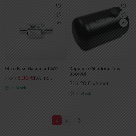
Filtro Fase Gaseosa 12x12
Deposito Cilindrico Tms
360/90l
5,30
€
IVA Incl.
7,48
€
316,20
€
IVA Incl.
El
El
In Stock
precio
precio
In Stock
original
actual
era:
es:
7,48 €.
5,30 €.
1
2