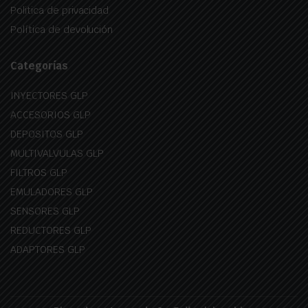
Politica de privacidad
Política de devolución
Categorías
INYECTORES GLP
ACCESORIOS GLP
DEPOSITOS GLP
MULTIVALVULAS GLP
FILTROS GLP
EMULADORES GLP
SENSORES GLP
REDUCTORES GLP
ADAPTORES GLP