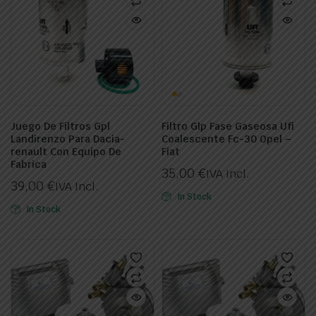
Juego De Filtros Gpl
Filtro Glp Fase Gaseosa Ufi
Landirenzo Para Dacia-
Coalescente Fc-30 Opel –
renault Con Equipo De
Fiat
Fabrica
35,00
€
IVA Incl.
39,00
€
IVA Incl.
In Stock
In Stock