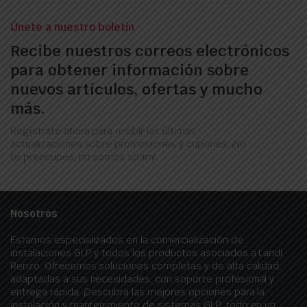
Únete a nuestro boletín
Recibe nuestros correos electrónicos
para obtener información sobre
nuevos artículos, ofertas y mucho
más.
Regístrate ahora para recibir las últimas
actualizaciones sobre promociones y cupones. ¡No
te preocupes, no somos spam!
Nosotros
Estamos especializados en la comercialización de
instalaciones GLP y todos los productos asociados a Landi
Renzo. Ofrecemos soluciones completas y de alta calidad,
adaptadas a sus necesidades, con soporte profesional y
entrega rápida. ¡Descubra las mejores opciones para la
instalación y mantenimiento de sistemas GLP, todo en un