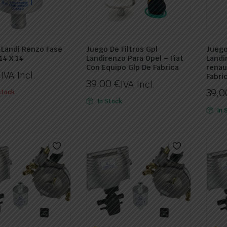
p Landi Renzo Fase
Juego De Filtros Gpl
Juego
14 X 14
Landirenzo Para Opel – Fiat
Landi
Con Equipo Glp De Fabrica
renau
€
IVA Incl.
Fabri
39,00
€
IVA Incl.
39,
stock
In Stock
In 