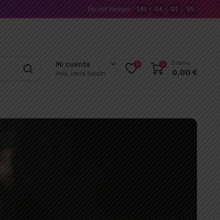
Fin del tiempo:
181
04
07
53
:
:
:
0 items
Mi cuenta
0
0
0,00
€
Hola, Inicia Sesión