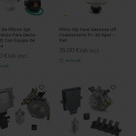
 De Filtros Gpl
Filtro Glp Fase Gaseosa Ufi
renzo Para Dacia-
Coalescente Fc-30 Opel –
lt Con Equipo De
Fiat
ca
35,00
€
IVA Incl.
00
€
IVA Incl.
In Stock
Stock