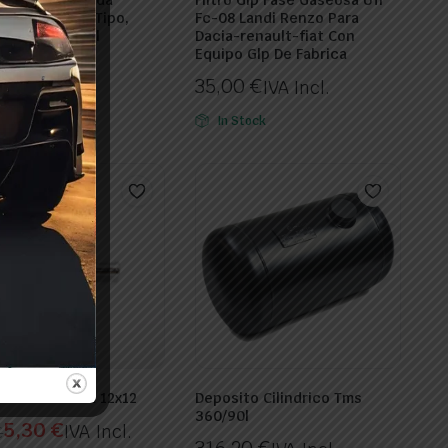
or Li 10 Fiat Tipo,
Fc-08 Landi Renzo Para
, Renault, Opel
Dacia-renault-fiat Con
Equipo Glp De Fabrica
9
€
IVA Incl.
35,00
€
IVA Incl.
Stock
In Stock
o Fase Gaseosa 12x12
Deposito Cilindrico Tms
360/90l
5,30
€
IVA Incl.
€