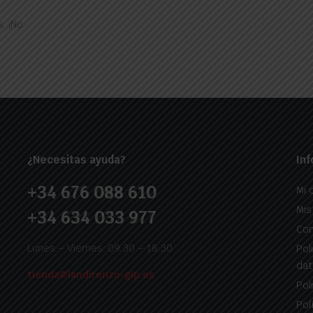
. ¡No
¿Necesitas ayuda?
Inf
+34 676 088 610
Mi 
Mis
+34 634 033 977
Con
Lunes – Viernes: 09:30 – 18:30
Pol
dat
tienda@landirenzo-glp.es
Pol
Pol