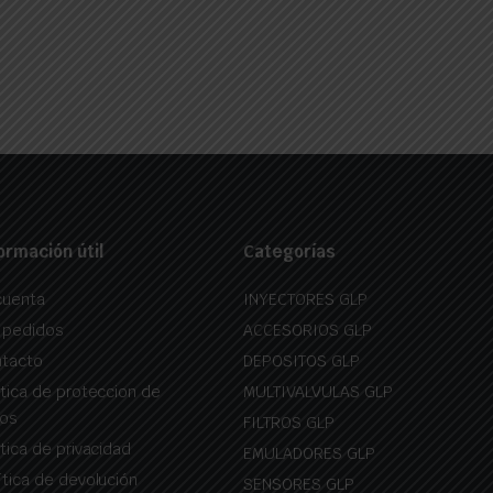
ormación útil
Categorías
cuenta
INYECTORES GLP
 pedidos
ACCESORIOS GLP
tacto
DEPOSITOS GLP
itica de proteccion de
MULTIVALVULAS GLP
os
FILTROS GLP
itica de privacidad
EMULADORES GLP
ítica de devolución
SENSORES GLP