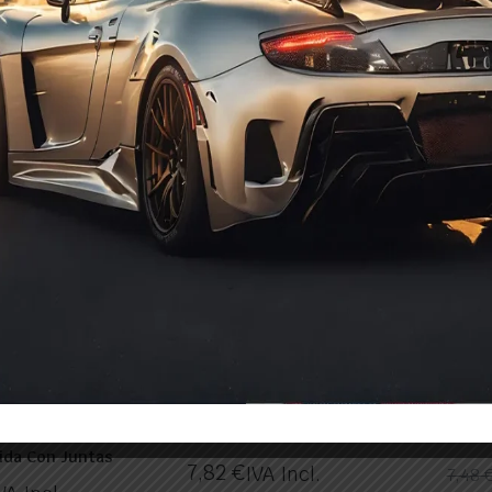
d 71
renault-fiat Reductor Li 10
Reduct
Dacia
14,74
€
VA Incl.
IVA Incl.
9,8
k
In Stock
In 
eductor Tomasetto
Filtro Gase Gaseosa 14x14
Filtr
uida Con Juntas
7,82
€
IVA Incl.
7,48