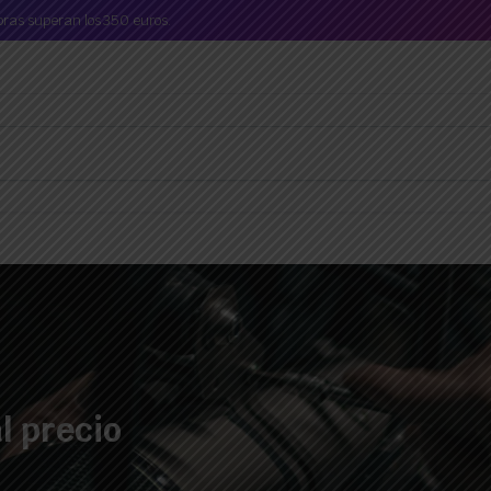
mpras superan los 350 euros.
l precio