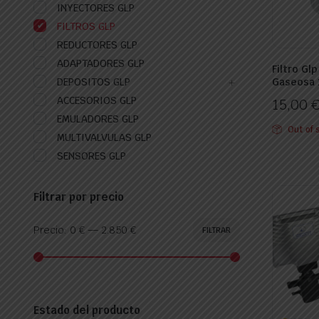
INYECTORES GLP
FILTROS GLP
REDUCTORES GLP
ADAPTADORES GLP
Filtro Gl
DEPOSITOS GLP
Gaseosa 
ACCESORIOS GLP
15,00
EMULADORES GLP
Out of 
MULTIVALVULAS GLP
SENSORES GLP
Filtrar por precio
Precio:
0 €
—
2.850 €
FILTRAR
Precio
Precio
mínimo
máximo
Estado del producto