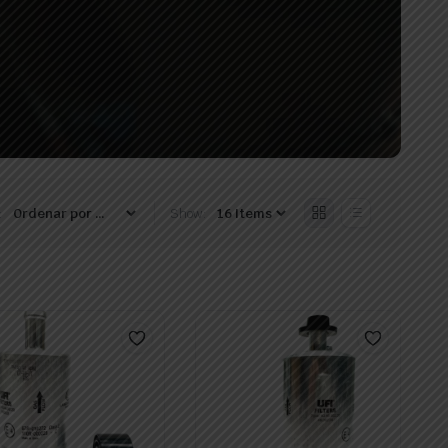
:
Show: