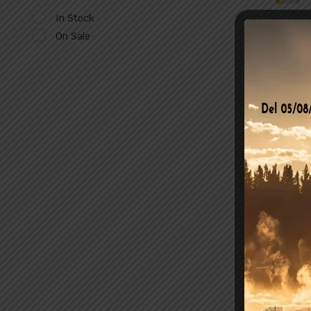
In Stock
Equipo Gl
On Sale
Cilindro
Indirect
Cilindric
2.850,
In Stoc
Juego Rev