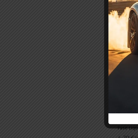
Corte Me
8,63
€
I
In Stoc
Filtro R
Fase Liq