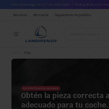
Plazo de entrega: de 3 a 7 días laborables
Envío gratuito si las co
Nosotros
Mi cuenta
Seguimiento de pedidos
Inicio
Shop
En oferta esta semana
Obtén la pieza correcta a
adecuado para tu coche.