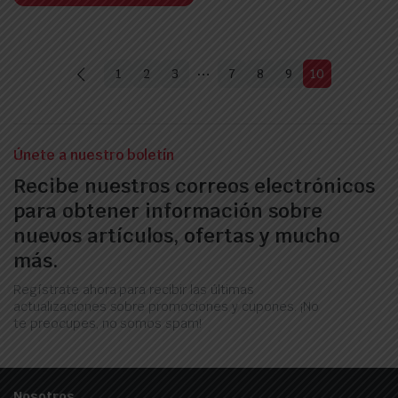
…
1
2
3
7
8
9
10
Únete a nuestro boletín
Recibe nuestros correos electrónicos
para obtener información sobre
nuevos artículos, ofertas y mucho
más.
Regístrate ahora para recibir las últimas
actualizaciones sobre promociones y cupones. ¡No
te preocupes, no somos spam!
Nosotros