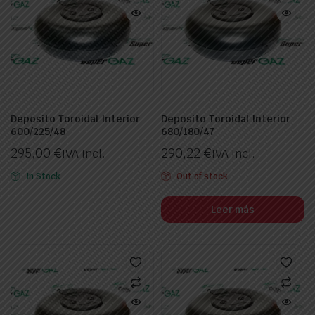
Deposito Toroidal Interior
Deposito Toroidal Interior
600/225/48
680/180/47
295,00
€
290,22
€
IVA Incl.
IVA Incl.
In Stock
Out of stock
ecio
ecio
nimo
ximo
Leer más