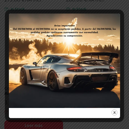
In Stock
In Stock
Conexion Termoplastico 6
Filtro Valtek Sin Juntas
Mm-90 Gr
3,52
€
IVA Incl.
3,74
€
IVA Incl.
In Stock
Out of stock
Leer más