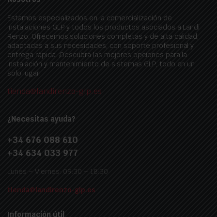
Estamos especializados en la comercialización de
instalaciones GLP y todos los productos asociados a Landi
Renzo. Ofrecemos soluciones completas y de alta calidad,
adaptadas a sus necesidades, con soporte profesional y
entrega rápida. ¡Descubra las mejores opciones para la
instalación y mantenimiento de sistemas GLP, todo en un
solo lugar!
tienda@landirenzo-glp.es
¿Necesitas ayuda?
+34 676 088 610
+34 634 033 977
Lunes – Viernes: 09:30 – 18:30
tienda@landirenzo-glp.es
Información útil