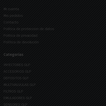
Mi cuenta
Mis pedidos
Contacto
Politica de proteccion de datos
Politica de privacidad
Política de devolución
Categorías
INYECTORES GLP
ACCESORIOS GLP
DEPOSITOS GLP
MULTIVALVULAS GLP
FILTROS GLP
EMULADORES GLP
SENSORES GLP