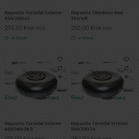
Deposito Toroidal Exterior
Deposito Cilindrico Ams
600/200/42
244/40l
292,50
€
250,00
€
IVA Incl.
IVA Incl.
In Stock
In Stock
Deposito Toroidal Interior
Deposito Toroidal Interior
600/180/38.5
550/200/34
275,00
€
280,00
€
IVA Incl.
IVA Incl.