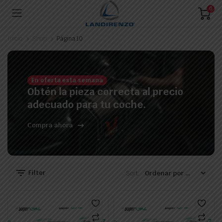
0
Inicio
Shop
Página 10
En oferta esta semana
Obtén la pieza correcta al precio
adecuado para tu coche.
Compra ahora
Filter
Sort: