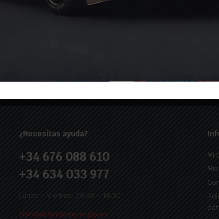
ho más.
. ¡No
¿Necesitas ayuda?
Inf
+34 676 088 610
Mi 
Mis
+34 634 033 977
Con
Lunes – Viernes: 09:30 – 18:30
Pol
dat
tienda@landirenzo-glp.es