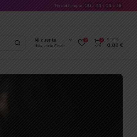
Fin del tiempo:
181
20
20
47
:
:
:
0 items
Mi cuenta
0
0
0,00
€
Hola, Inicia Sesión