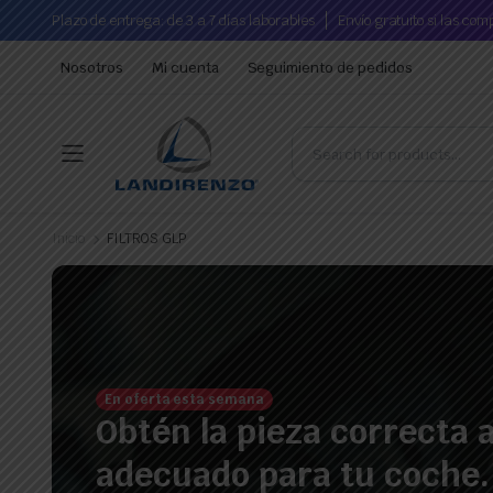
Plazo de entrega: de 3 a 7 días laborables
Envío gratuito si las co
Nosotros
Mi cuenta
Seguimiento de pedidos
Inicio
FILTROS GLP
En oferta esta semana
Obtén la pieza correcta a
adecuado para tu coche.