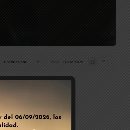
:
Show: