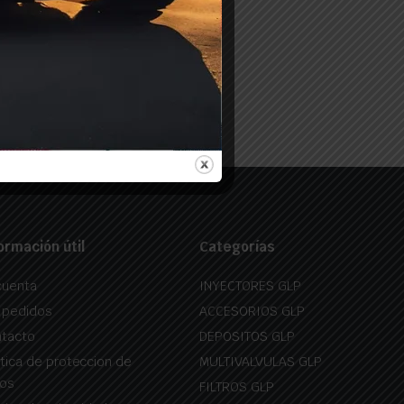
ormación útil
Categorías
cuenta
INYECTORES GLP
 pedidos
ACCESORIOS GLP
tacto
DEPOSITOS GLP
itica de proteccion de
MULTIVALVULAS GLP
os
FILTROS GLP