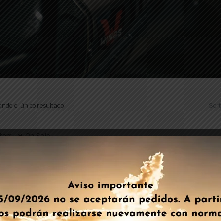
ndo el único resultado
Sort
lters
On Sale