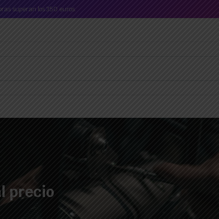
mpras superan los 350 euros.
l precio