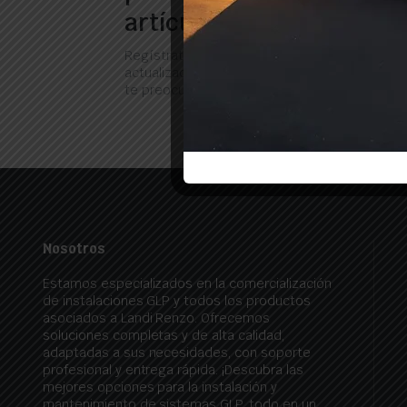
artículos, ofertas y muc
Regístrate ahora para recibir las últimas
actualizaciones sobre promociones y cupones
te preocupes, no somos spam!
Nosotros
Estamos especializados en la comercialización
de instalaciones GLP y todos los productos
asociados a Landi Renzo. Ofrecemos
soluciones completas y de alta calidad,
adaptadas a sus necesidades, con soporte
profesional y entrega rápida. ¡Descubra las
mejores opciones para la instalación y
mantenimiento de sistemas GLP, todo en un