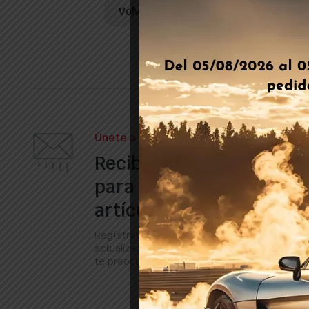
Volver a la tienda
Únete a nuestro boletín
Recibe nuestros correos
para obtener informació
artículos, ofertas y muc
Regístrate ahora para recibir las últimas
actualizaciones sobre promociones y cupones
te preocupes, no somos spam!