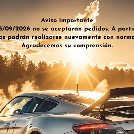
 electrónicos
n sobre nuevos
ho más.
. ¡No