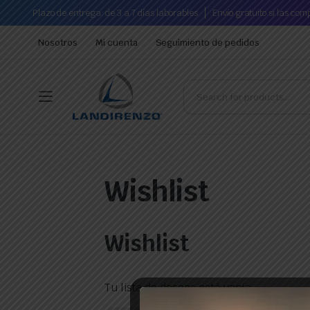
Plazo de entrega: de 3 a 7 días laborables
Envío gratuito si las co
Nosotros
Mi cuenta
Seguimiento de pedidos
Wishlist
Wishlist
Tu lista de deseos está vacía.