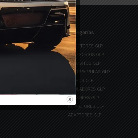
ormación útil
Categorías
cuenta
INYECTORES GLP
 pedidos
ACCESORIOS GLP
tacto
DEPOSITOS GLP
itica de proteccion de
MULTIVALVULAS GLP
os
FILTROS GLP
itica de privacidad
EMULADORES GLP
ítica de devolución
SENSORES GLP
REDUCTORES GLP
ADAPTORES GLP