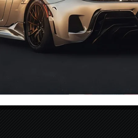
¿Necesitas ayuda?
Inf
+34 676 088 610
Mi 
Mis
+34 634 033 977
Con
Lunes – Viernes: 09:30 – 18:30
Pol
dat
tienda@landirenzo-glp.es
Pol
Pol