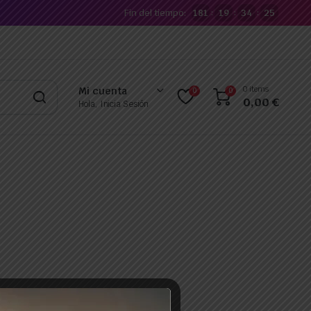
Fin del tiempo:
181
19
34
25
:
:
:
0 items
Mi cuenta
0
0
0,00
€
Hola, Inicia Sesión