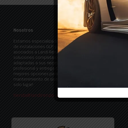
Nosotros
Estamos especializados en la comercialización
de instalaciones GLP y todos los productos
asociados a Landi Renzo. Ofrecemos
soluciones completas y de alta calidad,
adaptadas a sus necesidades, con soporte
profesional y entrega rápida. ¡Descubra las
mejores opciones para la instalación y
mantenimiento de sistemas GLP, todo en un
solo lugar!
tienda@landirenzo-glp.es