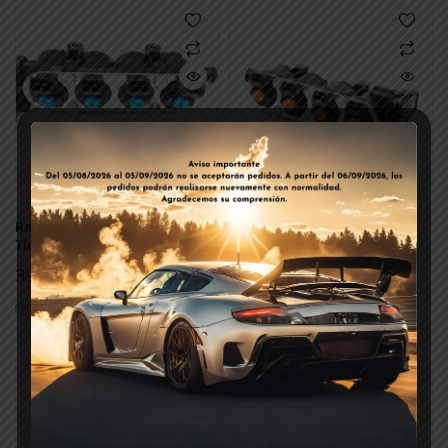
Rail Rgi4 25-65 P-t Amp J
Rail Rgi4 25-22 P-t Amp
Timer 12 Fori
Jtimer 12 Fori
396,88
€
396,88
€
IVA Incl.
IVA Incl.
In Stock
In Stock