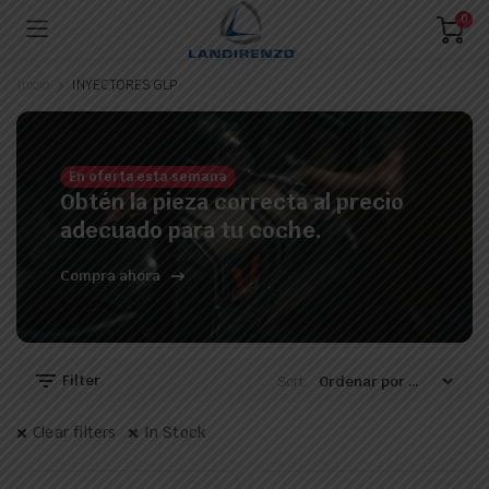
0
Inicio
INYECTORES GLP
En oferta esta semana
ecio
ecio
Obtén la pieza correcta al precio
nimo
ximo
adecuado para tu coche.
Compra ahora
Filter
Sort:
Clear filters
In Stock