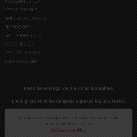
ACCESORIOS GLP
DEPOSITOS GLP
MULTIVALVULAS GLP
FILTROS GLP
EMULADORES GLP
SENSORES GLP
REDUCTORES GLP
ADAPTORES GLP
Plazo de entrega: de 3 a 7 días laborables
Envío gratuito si las compras superan los 350 euros.
Para ofrecerte una experiencia de compra personalizada,
Politica de proteccion de datos
Politica de privacidad
nuestro sitio utiliza cookies.
Política de devolución
Política de cookies
.