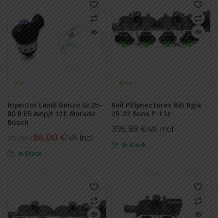
Inyector Landi Renzo Gi 25-
Rail Pl/iynectores Rib Rgi4
80 B E5 Ampjt 12f. Morado
25-22 Sens P-t Lr
Bosch
396,88
€
IVA Incl.
86,00
€
IVA Incl.
95,00
€
In Stock
El
El
In Stock
precio
precio
original
actual
era:
es:
95,00 €.
86,00 €.