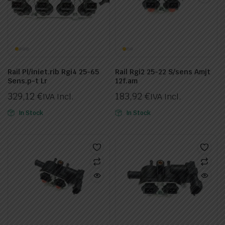
Rail Pl/iniet.rib Rgi4 25-65
Rail Rgi2 25-22 S/sens Amjt
Sens.p-t Lr
12f.am
329,12
€
183,92
€
IVA Incl.
IVA Incl.
In Stock
In Stock