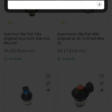
Inyector Glp Fiat Tipo
Inyectores Glp Fiat 500
Original Azul Gi25-65b Eu5
Original Gi 25-22 B Eu5 Mta
Mta 12f
12
94,00
€
93,17
€
IVA Incl.
IVA Incl.
In Stock
In Stock