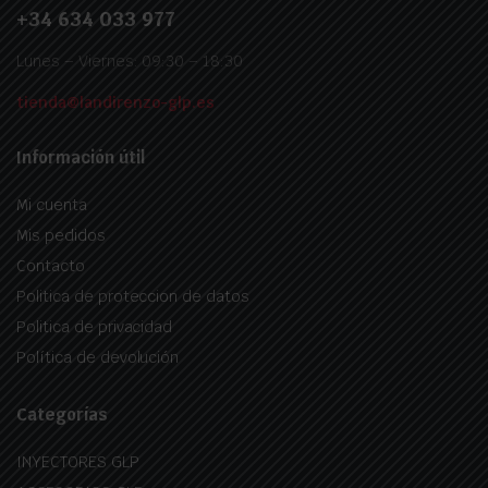
+34 634 033 977
Lunes – Viernes: 09:30 – 18:30
tienda@landirenzo-glp.es
Información útil
Mi cuenta
Mis pedidos
Contacto
Politica de proteccion de datos
Politica de privacidad
Política de devolución
Categorías
INYECTORES GLP