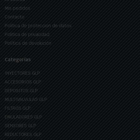
Mis pedidos
Contacto
Politica de proteccion de datos
Politica de privacidad
Política de devolución
Categorías
INYECTORES GLP
ACCESORIOS GLP
DEPOSITOS GLP
MULTIVALVULAS GLP
FILTROS GLP
EMULADORES GLP
SENSORES GLP
REDUCTORES GLP