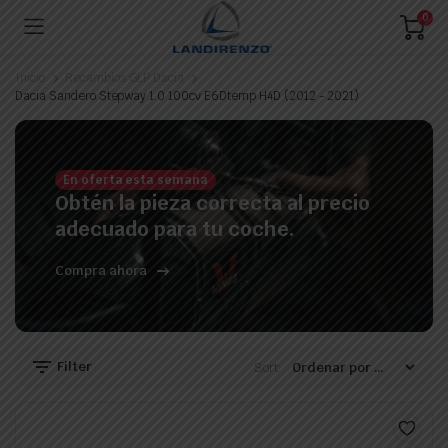
0
Inicio
Recambios GLP Dacia
Dacia Sandero Stepway 1.0 100cv E6Dtemp H4D (2012 - 2021)
ecio
ecio
En oferta esta semana
nimo
ximo
Obtén la pieza correcta al precio
adecuado para tu coche.
Compra ahora
Filter
Sort: