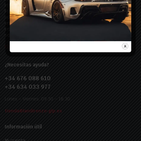
instalaciones GLP y todos los productos asociados a Landi
Renzo. Ofrecemos soluciones completas y de alta calidad,
adaptadas a sus necesidades, con soporte profesional y
entrega rápida. ¡Descubra las mejores opciones para la
instalación y mantenimiento de sistemas GLP, todo en un
solo lugar!
tienda@landirenzo-glp.es
¿Necesitas ayuda?
+34 676 088 610
+34 634 033 977
Lunes – Viernes: 09:30 – 18:30
tienda@landirenzo-glp.es
Información útil
Mi cuenta