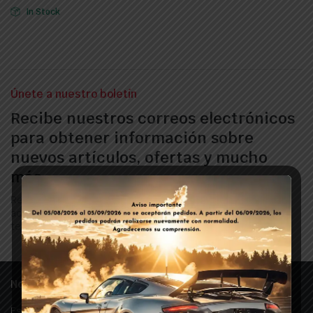
In Stock
Únete a nuestro boletín
Recibe nuestros correos electrónicos
para obtener información sobre
nuevos artículos, ofertas y mucho
más.
Regístrate ahora para recibir las últimas
actualizaciones sobre promociones y cupones. ¡No
te preocupes, no somos spam!
Nosotros
Estamos especializados en la comercialización de