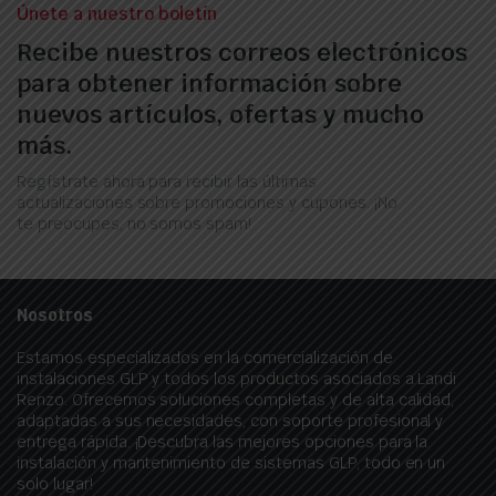
Únete a nuestro boletín
Recibe nuestros correos electrónicos
para obtener información sobre
nuevos artículos, ofertas y mucho
más.
Regístrate ahora para recibir las últimas
actualizaciones sobre promociones y cupones. ¡No
te preocupes, no somos spam!
Nosotros
Estamos especializados en la comercialización de
instalaciones GLP y todos los productos asociados a Landi
Renzo. Ofrecemos soluciones completas y de alta calidad,
adaptadas a sus necesidades, con soporte profesional y
entrega rápida. ¡Descubra las mejores opciones para la
instalación y mantenimiento de sistemas GLP, todo en un
solo lugar!