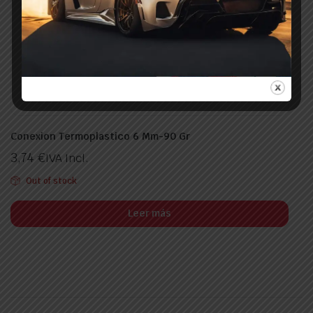
Conexion Termoplastico 6 Mm-90 Gr
3,74
€
IVA Incl.
Out of stock
Leer más