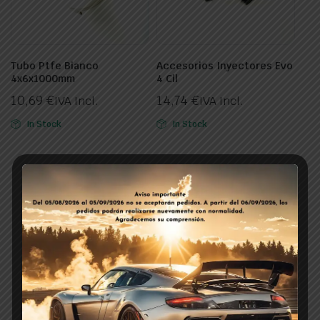
Tubo Ptfe Bianco
Accesorios Inyectores Evo
4x6x1000mm
4 Cil
10,69
€
14,74
€
IVA Incl.
IVA Incl.
In Stock
In Stock