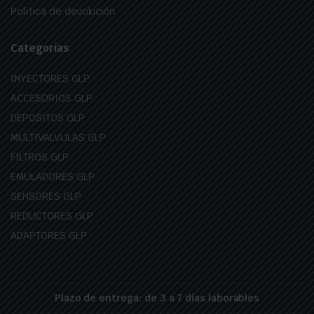
Política de devolución
Categorías
INYECTORES GLP
ACCESORIOS GLP
DEPOSITOS GLP
MULTIVALVULAS GLP
FILTROS GLP
EMULADORES GLP
SENSORES GLP
REDUCTORES GLP
ADAPTORES GLP
Plazo de entrega: de 3 a 7 días laborables