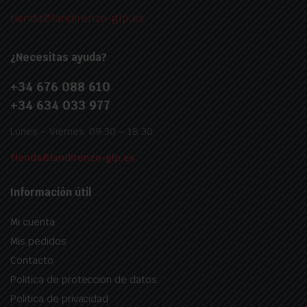
tienda@landirenzo-glp.es
¿Necesitas ayuda?
+34 676 088 610
+34 634 033 977
Lunes – Viernes: 09:30 – 18:30
tienda@landirenzo-glp.es
Información útil
Mi cuenta
Mis pedidos
Contacto
Politica de proteccion de datos
Politica de privacidad