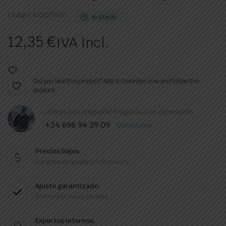
Código:
613127000
In Stock
12,35
€
IVA Incl.
Did you like this product? Add to favorites now and follow the
product.
¿Tienes una pregunta? Pregunta a un especialista.
+34 696 94 29 09
Contáctenos
Precios bajos
Garantía de igualación de precios
Ajuste garantizado.
Siempre la pieza correcta
Expertos internos.