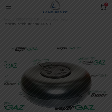
0
Inicio
DEPOSITOS GLP
Toroidales interior
Deposito Toroidal Int 650x200 50 L