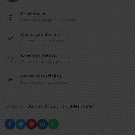
Precios bajos
Garantía de igualación de precios
Ajuste garantizado.
Siempre la pieza correcta
Expertos internos.
Conocemos nuestros productos.
Devoluciones fáciles.
Rápido y sin complicaciones
,
Categories:
DEPOSITOS GLP
Toroidales interior