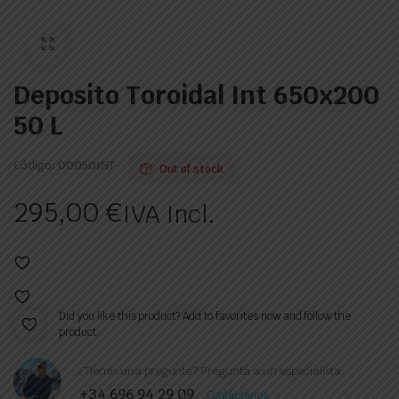
Deposito Toroidal Int 650x200
50 L
Código:
00050INT
Out of stock
295,00
€
IVA Incl.
Did you like this product? Add to favorites now and follow the
product.
¿Tienes una pregunta? Pregunta a un especialista.
+34 696 94 29 09
Contáctenos