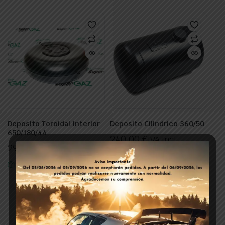
Deposito Toroidal Interior
Deposito Cilindrico 360/50
650/180/44
240,00
€
IVA Incl.
297,00
€
IVA Incl.
In Stock
In Stock