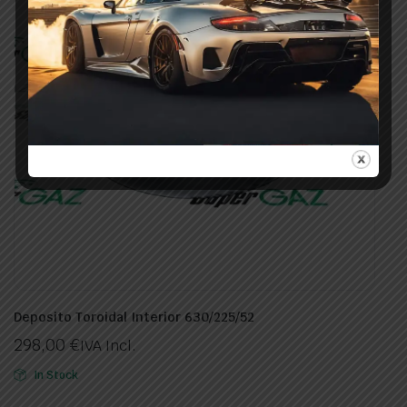
Deposito Toroidal Interior 630/225/52
298,00
€
IVA Incl.
In Stock