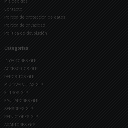
Mis pedidos
Contacto
Politica de proteccion de datos
Politica de privacidad
Política de devolución
Categorías
INYECTORES GLP
ACCESORIOS GLP
DEPOSITOS GLP
MULTIVALVULAS GLP
FILTROS GLP
EMULADORES GLP
SENSORES GLP
REDUCTORES GLP
ADAPTORES GLP