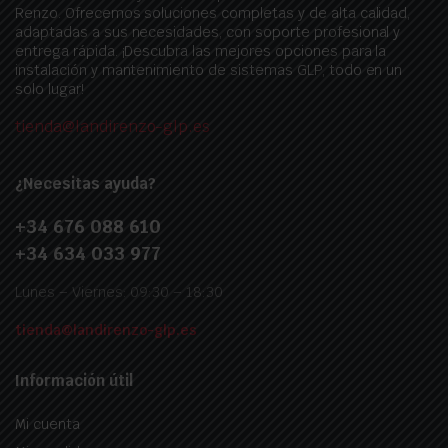
Renzo. Ofrecemos soluciones completas y de alta calidad,
adaptadas a sus necesidades, con soporte profesional y
entrega rápida. ¡Descubra las mejores opciones para la
instalación y mantenimiento de sistemas GLP, todo en un
solo lugar!
tienda@landirenzo-glp.es
¿Necesitas ayuda?
+34 676 088 610
+34 634 033 977
Lunes – Viernes: 09:30 – 18:30
tienda@landirenzo-glp.es
Información útil
Mi cuenta