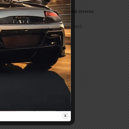
dal Exterior
Deposito Toroidal Interior
600/180/38.5
275,00
€
Incl.
IVA Incl.
In Stock