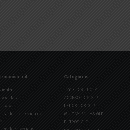
ormación útil
Categorías
cuenta
INYECTORES GLP
 pedidos
ACCESORIOS GLP
tacto
DEPOSITOS GLP
itica de proteccion de
MULTIVALVULAS GLP
os
FILTROS GLP
itica de privacidad