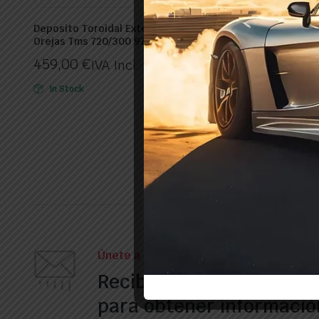
Deposito Toroidal Exterior Con
Deposito Cilindrico 
Orejas Tms 720/300 97l
244/40l
459,00
€
250,00
€
IVA Incl.
IVA Incl.
In Stock
In Stock
Únete a nuestro boletín
Recibe nuestros correos
para obtener informació