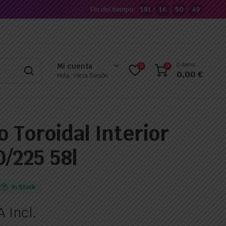
Fin del tiempo:
181
16
50
48
:
:
:
0 items
Mi cuenta
0
0
0,00
€
Hola, Inicia Sesión
 Toroidal Interior
/225 58l
In Stock
A Incl.