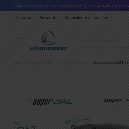
Plazo de entrega: de 3 a 7 días laborables
Envío gratuito si las co
Nosotros
Mi cuenta
Seguimiento de pedidos
Inicio
DEPOSITOS GLP
Toroidales interior
Deposito Toroidal Int