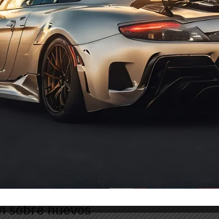
Ams
Deposito Toroidal Interior Ams
Deposito Toroi
650x270 72 L
650/225/59
471,75
€
326,91
€
IVA Incl.
IVA 
Out of stock
Out of stock
 electrónicos
n sobre nuevos