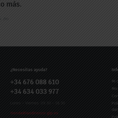
ho más.
. ¡No
¿Necesitas ayuda?
Inf
+34 676 088 610
Mi 
Mis
+34 634 033 977
Con
Lunes – Viernes: 09:30 – 18:30
Pol
dat
tienda@landirenzo-glp.es
Pol