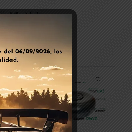
,
GLP
Toroidales interior