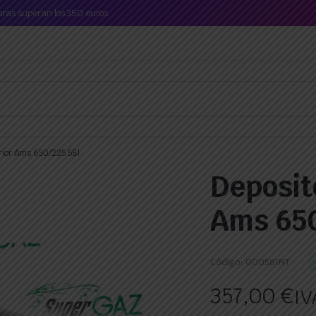
mpras superan los 350 euros.
erior Ams 650/225 58l
Deposito
Ams 650
Código:
00058INT
357,00
€
IV