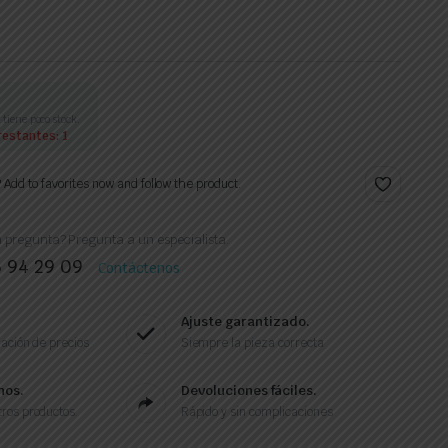
 tiene poco stock.
restantes: 1
? Add to favorites now and follow the product.
 pregunta? Pregunta a un especialista.
6 94 29 09
Contáctenos
Ajuste garantizado.
ación de precios
Siempre la pieza correcta
nos.
Devoluciones fáciles.
ros productos.
Rápido y sin complicaciones