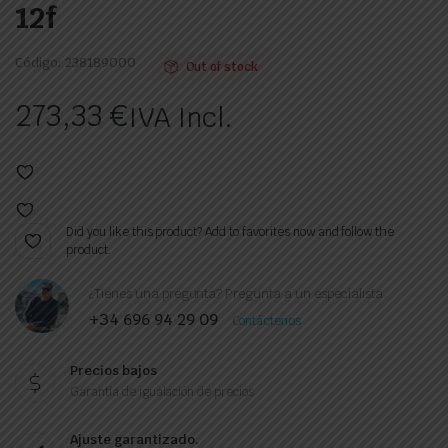
12f
Código:
238189000
Out of stock
273,33
€
IVA Incl.
Did you like this product? Add to favorites now and follow the
product.
¿Tienes una pregunta? Pregunta a un especialista.
+34 696 94 29 09
Contáctenos
Precios bajos
Garantía de igualación de precios
Ajuste garantizado.