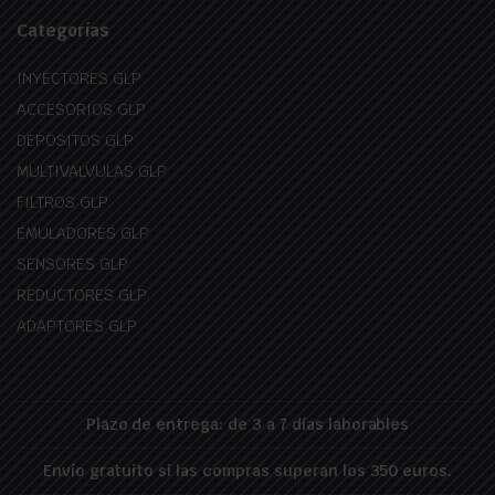
Categorías
INYECTORES GLP
ACCESORIOS GLP
DEPOSITOS GLP
MULTIVALVULAS GLP
FILTROS GLP
EMULADORES GLP
SENSORES GLP
REDUCTORES GLP
ADAPTORES GLP
Plazo de entrega: de 3 a 7 días laborables
Envío gratuito si las compras superan los 350 euros.