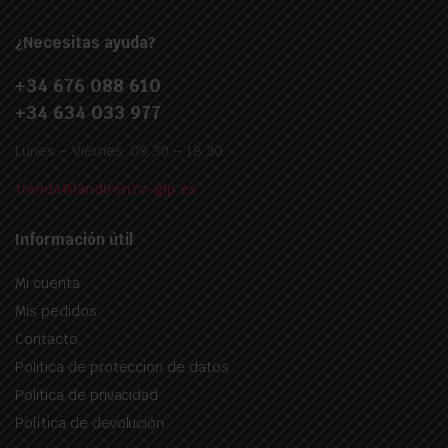
¿Necesitas ayuda?
+34 676 088 610
+34 634 033 977
Lunes – Viernes: 09:30 – 18:30
tienda@landirenzo-glp.es
Información útil
Mi cuenta
Mis pedidos
Contacto
Politica de proteccion de datos
Politica de privacidad
Política de devolución