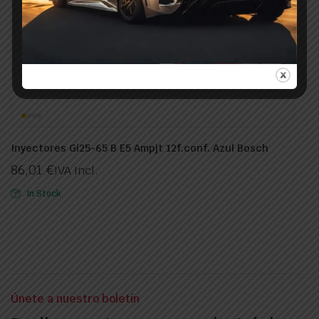
Inyectores Gi25-65 B E5 Ampjt 12f.conf. Azul Bosch
86,01
€
IVA Incl.
In Stock
Únete a nuestro boletín