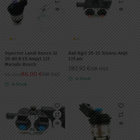
Inyector Landi Renzo Gi
Rail Rgi2 25-22 S/sens Amjt
25-80 B E5 Ampjt 12f.
12f.am
Morado Bosch
183,92
€
IVA Incl.
86,00
€
IVA Incl.
95,00
€
In Stock
El
El
In Stock
precio
precio
original
actual
era:
es:
95,00 €.
86,00 €.