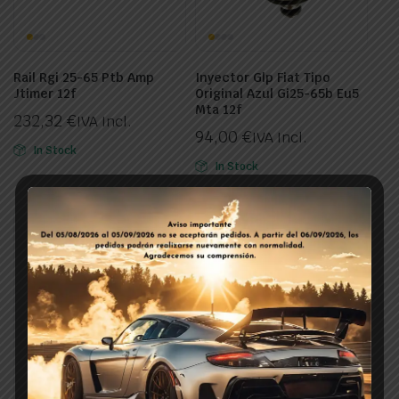
Rail Rgi 25-65 Ptb Amp
Inyector Glp Fiat Tipo
Jtimer 12f
Original Azul Gi25-65b Eu5
Mta 12f
232,32
€
IVA Incl.
94,00
€
IVA Incl.
In Stock
In Stock