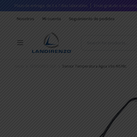
Plazo de entrega: de 3 a 7 días laborables
Envío gratuito si las co
Nosotros
Mi cuenta
Seguimiento de pedidos
Inicio
SENSORES GLP
Sensor Temperatura Agua Vite M5 Ntc