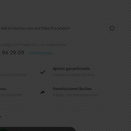
? Add to favorites now and follow the product.
 pregunta? Pregunta a un especialista.
6 94 29 09
Contáctenos
Ajuste garantizado.
ación de precios
Siempre la pieza correcta
nos.
Devoluciones fáciles.
ros productos.
Rápido y sin complicaciones
P