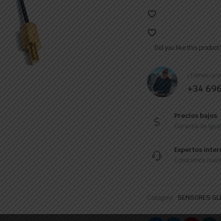
Did you like this product
¿Tienes una
+34 69
Precios bajos
Garantía de igual
Expertos inter
Conocemos nuest
Category:
SENSORES GL