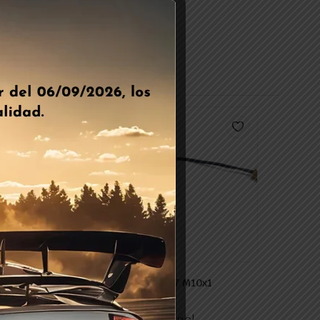
 5.5 Map C-97
Sensor Ntc 4k7 M10x1
Conector Amp
25,50
€
ncl.
IVA Incl.