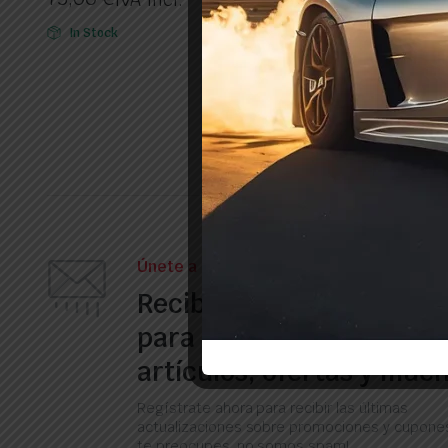
In Stock
In Stock
Únete a nuestro boletín
Recibe nuestros correos
para obtener informació
artículos, ofertas y muc
Regístrate ahora para recibir las últimas
actualizaciones sobre promociones y cupones
te preocupes, no somos spam!