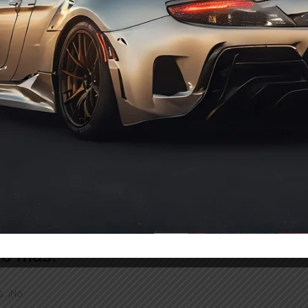
Out of stock
Out of stock
 electrónicos
n sobre nuevos
ho más.
. ¡No