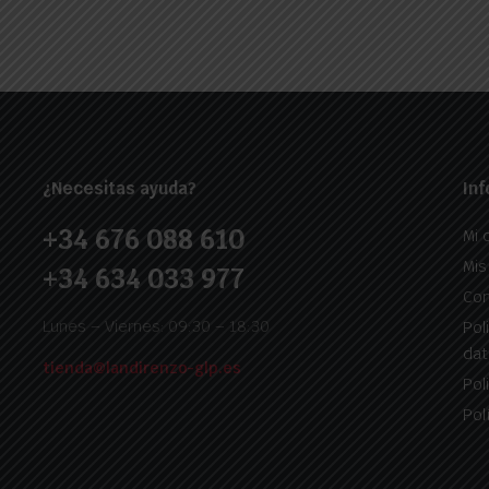
¿Necesitas ayuda?
Inf
+34 676 088 610
Mi 
Mis
+34 634 033 977
Con
Lunes – Viernes: 09:30 – 18:30
Pol
dat
tienda@landirenzo-glp.es
Pol
Pol