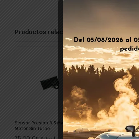
Productos relacionados
Sensor Presion 3.5 Map C-96
Sensor Nivel Glp Cart
Motor Sin Turbo
Landi Renzo
75,00
€
35,00
€
IVA Incl.
IVA Incl.