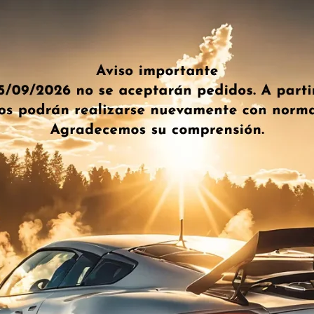
esio
Sensor Map Zenit Box/ac
Sensor Presion
Ptm01
Motor Turbo
55,00
€
75,00
€
IVA Incl.
IVA I