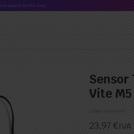
mpras superan los 350 euros.
Sensor
Vite M5
Código:
463074000
23,97
€
IVA 