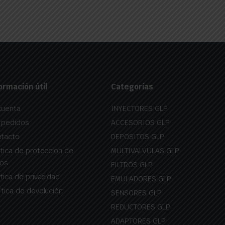
ormación útil
Categorías
cuenta
INYECTORES GLP
 pedidos
ACCESORIOS GLP
tacto
DEPOSITOS GLP
itica de proteccion de
MULTIVALVULAS GLP
os
FILTROS GLP
itica de privacidad
EMULADORES GLP
ítica de devolución
SENSORES GLP
REDUCTORES GLP
ADAPTORES GLP