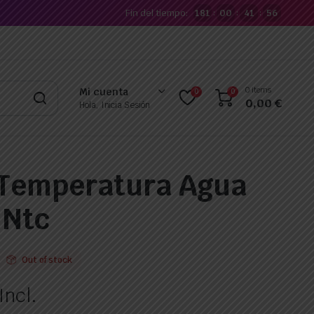
Fin del tiempo:
181
00
41
55
:
:
:
0 items
Mi cuenta
0
0
0,00
€
Hola, Inicia Sesión
 Temperatura Agua
 Ntc
Out of stock
Incl.