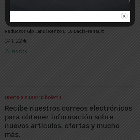
Reductor Glp Landi Renzo Li 18 Dacia-renault
341,22
€
In Stock
Únete a nuestro boletín
Recibe nuestros correos electrónicos
para obtener información sobre
nuevos artículos, ofertas y mucho
más.