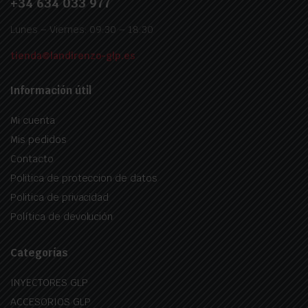
+34 634 033 977
Lunes – Viernes: 09:30 – 18:30
tienda@landirenzo-glp.es
Información útil
Mi cuenta
Mis pedidos
Contacto
Politica de proteccion de datos
Politica de privacidad
Política de devolución
Categorías
INYECTORES GLP
ACCESORIOS GLP