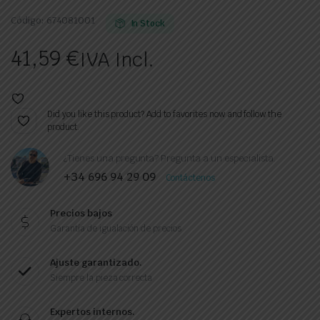
Código:
674081001
In Stock
41,59
€
IVA Incl.
Did you like this product? Add to favorites now and follow the
product.
¿Tienes una pregunta? Pregunta a un especialista.
+34 696 94 29 09
Contáctenos
Precios bajos
Garantía de igualación de precios
Ajuste garantizado.
Siempre la pieza correcta
Expertos internos.