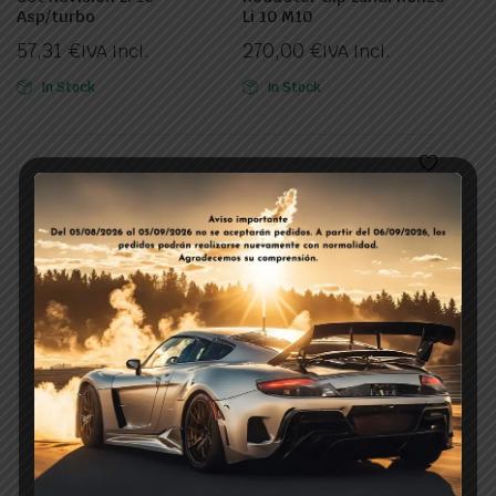
Asp/turbo
Li 10 M10
57,31
€
270,00
€
IVA Incl.
IVA Incl.
In Stock
In Stock