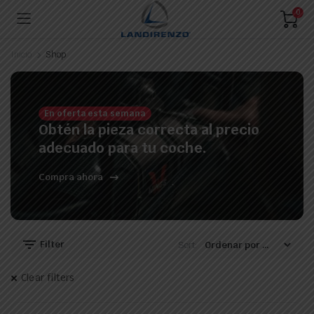
0
Inicio
Shop
En oferta esta semana
Obtén la pieza correcta al precio
adecuado para tu coche.
Compra ahora
Filter
Sort:
Clear filters