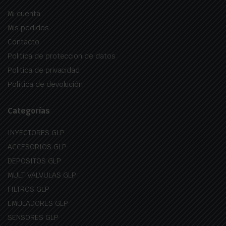
Mi cuenta
Mis pedidos
Contacto
Politica de proteccion de datos
Politica de privacidad
Política de devolución
Categorías
INYECTORES GLP
ACCESORIOS GLP
DEPOSITOS GLP
MULTIVALVULAS GLP
FILTROS GLP
EMULADORES GLP
SENSORES GLP