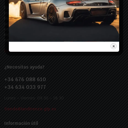
Estamos especializados en la comercialización de
instalaciones GLP y todos los productos asociados a Landi
Renzo. Ofrecemos soluciones completas y de alta calidad,
adaptadas a sus necesidades, con soporte profesional y
entrega rápida. ¡Descubra las mejores opciones para la
instalación y mantenimiento de sistemas GLP, todo en un
solo lugar!
tienda@landirenzo-glp.es
¿Necesitas ayuda?
+34 676 088 610
+34 634 033 977
Lunes – Viernes: 09:30 – 18:30
tienda@landirenzo-glp.es
Información útil