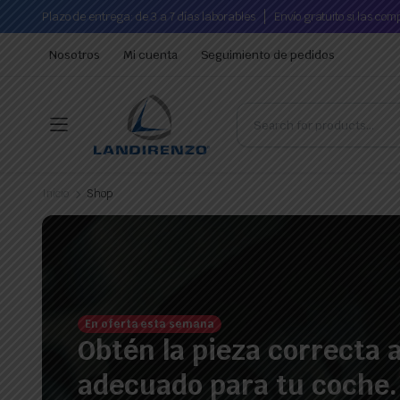
Plazo de entrega: de 3 a 7 días laborables
Envío gratuito si las co
Nosotros
Mi cuenta
Seguimiento de pedidos
Inicio
Shop
En oferta esta semana
Obtén la pieza correcta a
adecuado para tu coche.