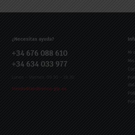
¿Necesitas ayuda?
Inf
+34 676 088 610
Mi 
Mis
+34 634 033 977
Con
Lunes – Viernes: 09:30 – 18:30
Pol
dat
tienda@landirenzo-glp.es
Pol
Pol