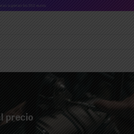
mpras superan los 350 euros.
l precio