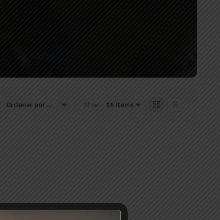
:
Show: