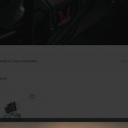
ndo el único resultado
Sort
lters