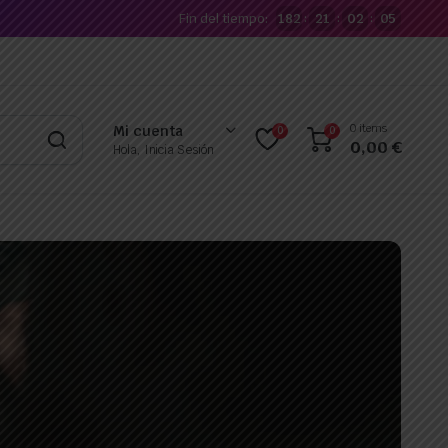
Fin del tiempo:
182
21
02
04
:
:
:
0 items
Mi cuenta
0
0
0,00
€
Hola, Inicia Sesión