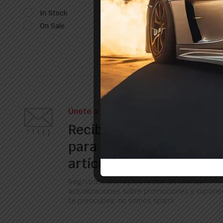
In Stock
On Sale
Únete a nuestro boletín
Recibe nuestros correos
para obtener informació
artículos, ofertas y muc
Regístrate ahora para recibir las últimas
actualizaciones sobre promociones y cupones
te preocupes, no somos spam!