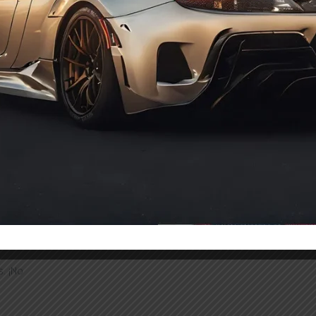
 electrónicos
n sobre nuevos
ho más.
. ¡No