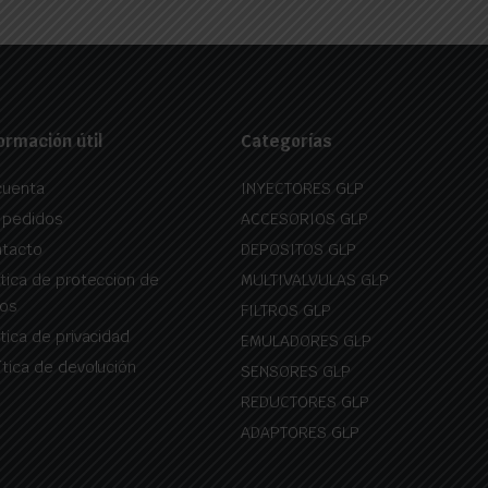
ormación útil
Categorías
cuenta
INYECTORES GLP
 pedidos
ACCESORIOS GLP
tacto
DEPOSITOS GLP
itica de proteccion de
MULTIVALVULAS GLP
os
FILTROS GLP
itica de privacidad
EMULADORES GLP
ítica de devolución
SENSORES GLP
REDUCTORES GLP
ADAPTORES GLP