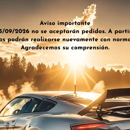
10,8 Amp Eu6full
k