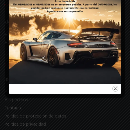
tienda@landirenzo-glp.es
¿Necesitas ayuda?
+34 676 088 610
+34 634 033 977
Lunes – Viernes: 09:30 – 18:30
tienda@landirenzo-glp.es
Información útil
Mi cuenta
Mis pedidos
Contacto
Politica de proteccion de datos
Politica de privacidad