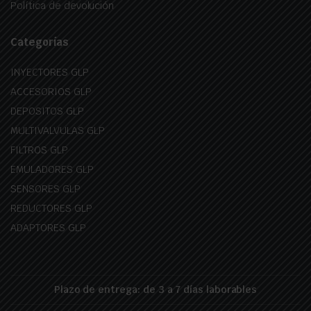
Política de devolución
Categorías
INYECTORES GLP
ACCESORIOS GLP
DEPOSITOS GLP
MULTIVALVULAS GLP
FILTROS GLP
EMULADORES GLP
SENSORES GLP
REDUCTORES GLP
ADAPTORES GLP
Plazo de entrega: de 3 a 7 días laborables