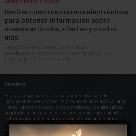
Únete a nuestro boletín
Recibe nuestros correos electrónicos
para obtener información sobre
nuevos artículos, ofertas y mucho
más.
Regístrate ahora para recibir las últimas
actualizaciones sobre promociones y cupones. ¡No
te preocupes, no somos spam!
Nosotros
Estamos especializados en la comercialización de
instalaciones GLP y todos los productos asociados a Landi
Renzo. Ofrecemos soluciones completas y de alta calidad,
adaptadas a sus necesidades, con soporte profesional y
entrega rápida. ¡Descubra las mejores opciones para la
instalación y mantenimiento de sistemas GLP, todo en un
solo lugar!