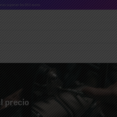
mpras superan los 350 euros.
l precio