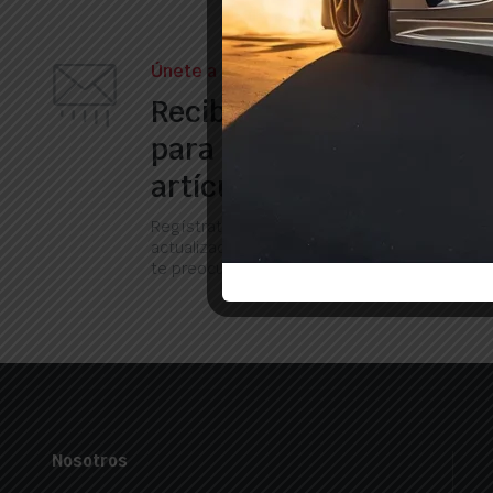
Únete a nuestro boletín
Recibe nuestros correos
para obtener informació
artículos, ofertas y muc
Regístrate ahora para recibir las últimas
actualizaciones sobre promociones y cupones
te preocupes, no somos spam!
Nosotros