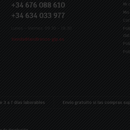
+34 676 088 610
Mi 
Mis
+34 634 033 977
Con
Lunes – Viernes: 09:30 – 18:30
Pol
dat
tienda@landirenzo-glp.es
Pol
Pol
e 3 a 7 días laborables
Envío gratuito si las compras su
ca de devolución