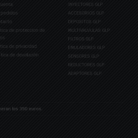
cuenta
INYECTORES GLP
 pedidos
ACCESORIOS GLP
tacto
DEPOSITOS GLP
itica de proteccion de
MULTIVALVULAS GLP
os
FILTROS GLP
itica de privacidad
EMULADORES GLP
ítica de devolución
SENSORES GLP
REDUCTORES GLP
ADAPTORES GLP
peran los 350 euros.