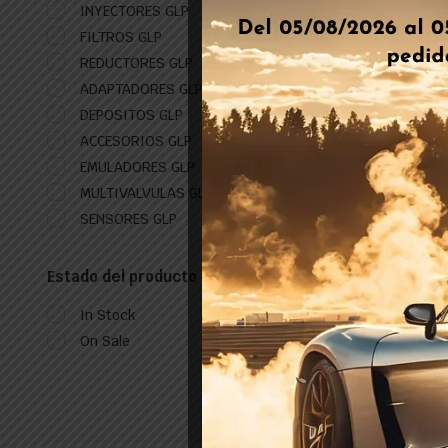
INYECTORES GLP
FILTROS GLP
REDUCTORES GLP
ADAPTADORES GLP
DEPOSITOS GLP
ACCESORIOS GLP
EMULADORES GLP
MULTIVALVULAS GLP
SENSORES GLP
Estado del producto
In Stock
On Sale