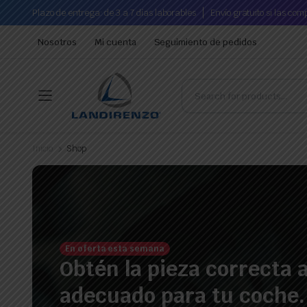
Plazo de entrega: de 3 a 7 días laborables
Envío gratuito si las co
Nosotros
Mi cuenta
Seguimiento de pedidos
Inicio
Shop
En oferta esta semana
Obtén la pieza correcta a
adecuado para tu coche.