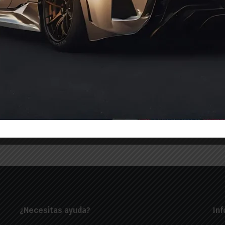
 electrónicos
n sobre nuevos
ho más.
. ¡No
¿Necesitas ayuda?
Inf