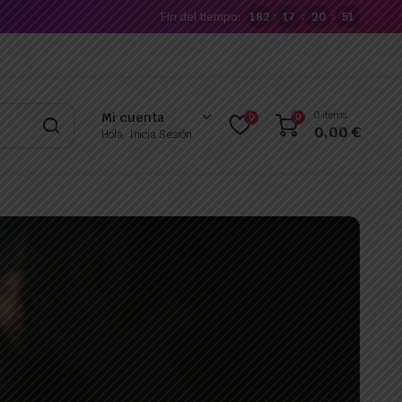
Fin del tiempo:
182
17
20
51
:
:
:
0 items
Mi cuenta
0
0
0,00
€
Hola, Inicia Sesión