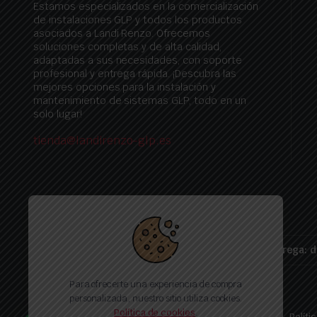
Estamos especializados en la comercialización
de instalaciones GLP y todos los productos
asociados a Landi Renzo. Ofrecemos
soluciones completas y de alta calidad,
adaptadas a sus necesidades, con soporte
profesional y entrega rápida. ¡Descubra las
mejores opciones para la instalación y
mantenimiento de sistemas GLP, todo en un
solo lugar!
tienda@landirenzo-glp.es
Plazo de entrega: d
Para ofrecerte una experiencia de compra
personalizada, nuestro sitio utiliza cookies.
Política de cookies
.
Politica de proteccion de datos
Politica de privacidad
Políti