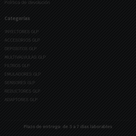
Política de devolución
Categorías
INYECTORES GLP
ACCESORIOS GLP
DEPOSITOS GLP
MULTIVALVULAS GLP
FILTROS GLP
EMULADORES GLP
SENSORES GLP
REDUCTORES GLP
ADAPTORES GLP
Plazo de entrega: de 3 a 7 días laborables