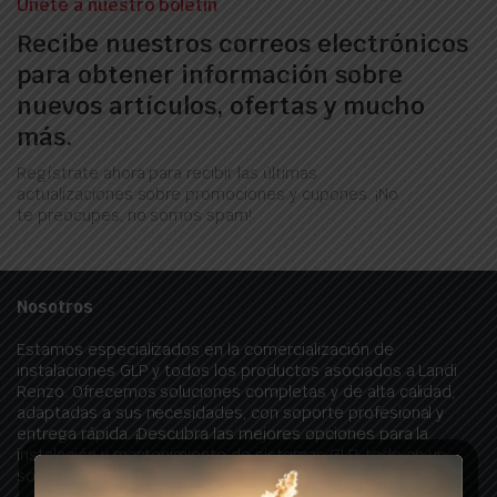
Únete a nuestro boletín
Recibe nuestros correos electrónicos
para obtener información sobre
nuevos artículos, ofertas y mucho
más.
Regístrate ahora para recibir las últimas
actualizaciones sobre promociones y cupones. ¡No
te preocupes, no somos spam!
Nosotros
Estamos especializados en la comercialización de
instalaciones GLP y todos los productos asociados a Landi
Renzo. Ofrecemos soluciones completas y de alta calidad,
adaptadas a sus necesidades, con soporte profesional y
entrega rápida. ¡Descubra las mejores opciones para la
instalación y mantenimiento de sistemas GLP, todo en un
solo lugar!