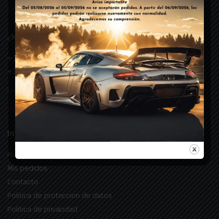
tienda@landirenzo-glp.es
¿Necesitas ayuda?
+34 676 088 610
+34 634 033 977
Lunes – Viernes: 09:30 – 18:30
tienda@landirenzo-glp.es
Información útil
Mi cuenta
Mis pedidos
Contacto
Politica de proteccion de datos
Politica de privacidad