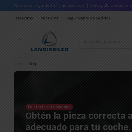
Plazo de entrega: de 3 a 7 días laborables
Envío gratuito si las co
Nosotros
Mi cuenta
Seguimiento de pedidos
Inicio
Shop
En oferta esta semana
Obtén la pieza correcta a
adecuado para tu coche.