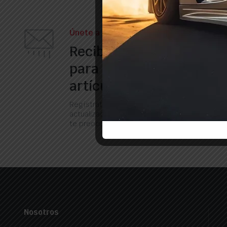
Únete a nuestro boletín
Recibe nuestros correos
para obtener informació
artículos, ofertas y muc
Regístrate ahora para recibir las últimas
actualizaciones sobre promociones y cupones
te preocupes, no somos spam!
Nosotros