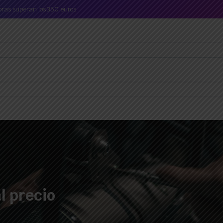
mpras superan los 350 euros.
l precio