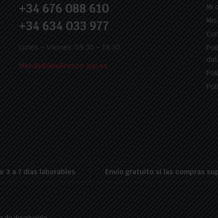
+34 676 088 610
Mi 
Mis
+34 634 033 977
Con
Lunes – Viernes: 09:30 – 18:30
Pol
dat
tienda@landirenzo-glp.es
Pol
Pol
e 3 a 7 días laborables
Envío gratuito si las compras su
ca de devolución