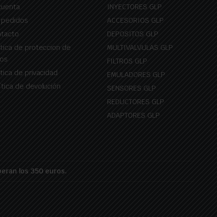
cuenta
INYECTORES GLP
 pedidos
ACCESORIOS GLP
tacto
DEPOSITOS GLP
itica de proteccion de
MULTIVALVULAS GLP
os
FILTROS GLP
itica de privacidad
EMULADORES GLP
ítica de devolución
SENSORES GLP
REDUCTORES GLP
ADAPTORES GLP
peran los 350 euros.