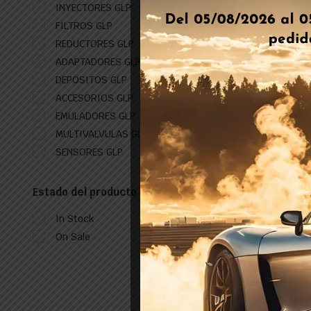
INYECTORES GLP
FILTROS GLP
REDUCTORES GLP
ADAPTADORES GLP
DEPOSITOS GLP
ACCESORIOS GLP
EMULADORES GLP
MULTIVALVULAS GLP
SENSORES GLP
Estado del producto
In Stock
On Sale