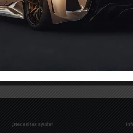
 electrónicos
n sobre nuevos
ho más.
. ¡No
¿Necesitas ayuda?
Inf