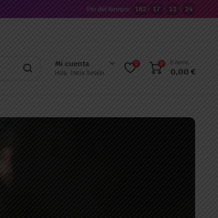
Fin del tiempo:
182
17
12
23
:
:
:
0 items
Mi cuenta
0
0
0,00
€
Hola, Inicia Sesión