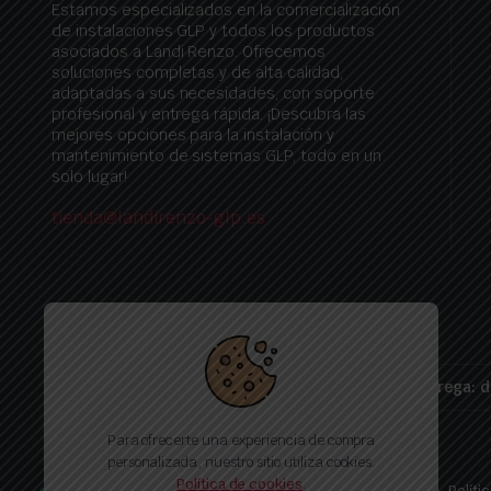
Estamos especializados en la comercialización
de instalaciones GLP y todos los productos
asociados a Landi Renzo. Ofrecemos
soluciones completas y de alta calidad,
adaptadas a sus necesidades, con soporte
profesional y entrega rápida. ¡Descubra las
mejores opciones para la instalación y
mantenimiento de sistemas GLP, todo en un
solo lugar!
tienda@landirenzo-glp.es
Plazo de entrega: d
Para ofrecerte una experiencia de compra
personalizada, nuestro sitio utiliza cookies.
Política de cookies
.
Politica de proteccion de datos
Politica de privacidad
Políti