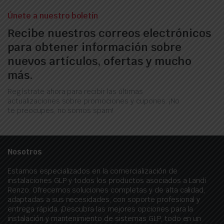
Únete a nuestro boletín
Recibe nuestros correos electrónicos
para obtener información sobre
nuevos artículos, ofertas y mucho
más.
Regístrate ahora para recibir las últimas
actualizaciones sobre promociones y cupones. ¡No
te preocupes, no somos spam!
Nosotros
Estamos especializados en la comercialización de
instalaciones GLP y todos los productos asociados a Landi
Renzo. Ofrecemos soluciones completas y de alta calidad,
adaptadas a sus necesidades, con soporte profesional y
entrega rápida. ¡Descubra las mejores opciones para la
instalación y mantenimiento de sistemas GLP, todo en un