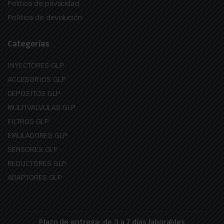
Politica de privacidad
Política de devolución
Categorías
INYECTORES GLP
ACCESORIOS GLP
DEPOSITOS GLP
MULTIVALVULAS GLP
FILTROS GLP
EMULADORES GLP
SENSORES GLP
REDUCTORES GLP
ADAPTORES GLP
Plazo de entrega: de 3 a 7 días laborables