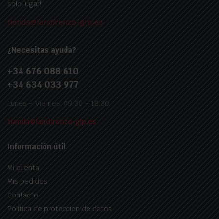
solo lugar!
tienda@landirenzo-glp.es
¿Necesitas ayuda?
+34 676 088 610
+34 634 033 977
Lunes – Viernes: 09:30 – 18:30
tienda@landirenzo-glp.es
Información útil
Mi cuenta
Mis pedidos
Contacto
Politica de proteccion de datos