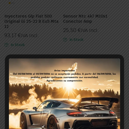
Inyectores Glp Fiat 500
Sensor Ntc 4k7 M10x1
Original Gi 25-22 B Eu5 Mta
Conector Amp
12
25,50
€
IVA Incl.
93,17
€
IVA Incl.
In Stock
In Stock