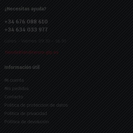
¿Necesitas ayuda?
+34 676 088 610
+34 634 033 977
Lunes – Viernes: 09:30 – 18:30
tienda@landirenzo-glp.es
Información útil
Mi cuenta
Mis pedidos
Contacto
Politica de proteccion de datos
Politica de privacidad
Política de devolución