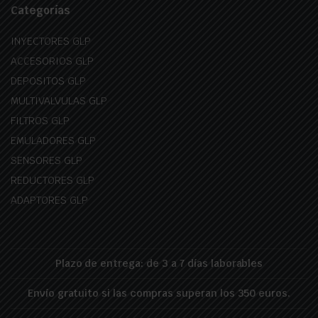
Categorías
INYECTORES GLP
ACCESORIOS GLP
DEPOSITOS GLP
MULTIVALVULAS GLP
FILTROS GLP
EMULADORES GLP
SENSORES GLP
REDUCTORES GLP
ADAPTORES GLP
Plazo de entrega: de 3 a 7 días laborables
Envío gratuito si las compras superan los 350 euros.