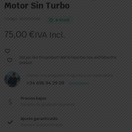
Motor Sin Turbo
Código:
463000026
In Stock
75,00
€
IVA Incl.
Did you like this product? Add to favorites now and follow the
product.
¿Tienes una pregunta? Pregunta a un especialista.
+34 696 94 29 09
Contáctenos
Precios bajos
Garantía de igualación de precios
Ajuste garantizado.
Siempre la pieza correcta