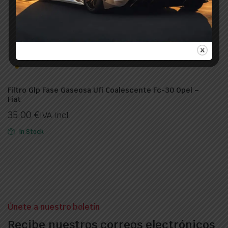
Filtro Glp Fase Gaseosa Ufi Coalescente Fc-30 Opel –
Fiat
35,00
€
IVA Incl.
In Stock
Únete a nuestro boletín
Recibe nuestros correos electrónicos