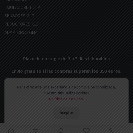
EMULADORES GLP
SENSORES GLP
REDUCTORES GLP
ADAPTORES GLP
Plazo de entrega: de 3 a 7 días laborables
Envío gratuito si las compras superan los 350 euros.
Para ofrecerte una experiencia de compra personalizada,
Politica de proteccion de datos
Politica de privacidad
nuestro sitio utiliza cookies.
Política de devolución
Política de cookies
.
Copyright 2026 © Landirenzo-GLP.es - Realizado por pixelfy.ro
Aceptar