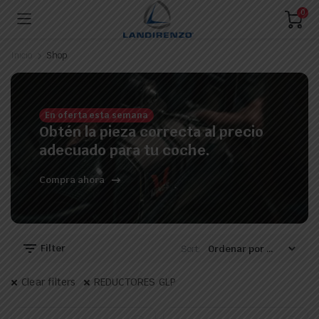
0
Inicio
Shop
En oferta esta semana
Obtén la pieza correcta al precio
adecuado para tu coche.
Compra ahora
Filter
Sort:
Clear filters
REDUCTORES GLP