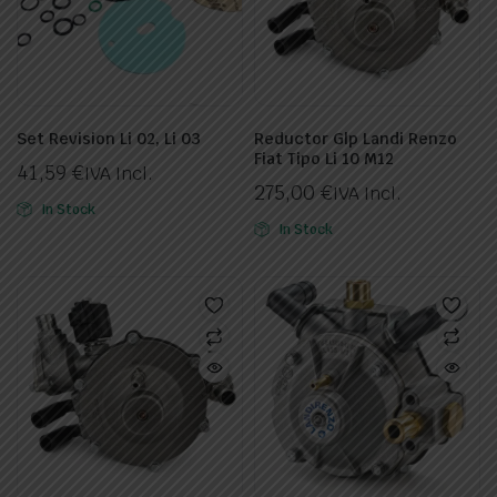
Set Revision Li 02, Li 03
Reductor Glp Landi Renzo
Fiat Tipo Li 10 M12
41,59
€
IVA Incl.
275,00
€
IVA Incl.
In Stock
In Stock