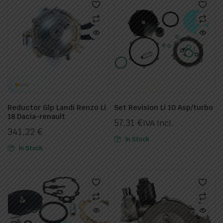
Reductor Glp Landi Renzo Li
Set Revision Li 10 Asp/turbo
18 Dacia-renault
57,31
€
IVA Incl.
341,22
€
ecio
ecio
In Stock
nimo
ximo
In Stock