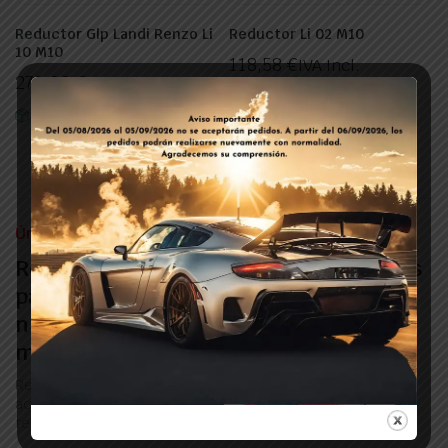
Reductor Glp Landi Renzo Li
Reductor Li 02 M10
10 M10
118,58
€
IVA Incl.
270,00
€
IVA Incl.
In Stock
In Stock
Únete a nuestro boletín
Recibe nuestros correos electrónicos
para obtener información sobre
nuevos artículos, ofertas y mucho
más.
Regístrate ahora para recibir las últimas
actualizaciones sobre promociones y cupones. ¡No
te preocupes, no somos spam!