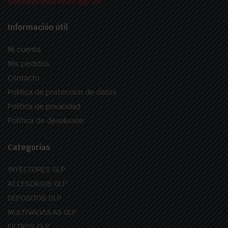
tienda@landirenzo-glp.es
Información útil
Mi cuenta
Mis pedidos
Contacto
Politica de proteccion de datos
Politica de privacidad
Política de devolución
Categorías
INYECTORES GLP
ACCESORIOS GLP
DEPOSITOS GLP
MULTIVALVULAS GLP
FILTROS GLP