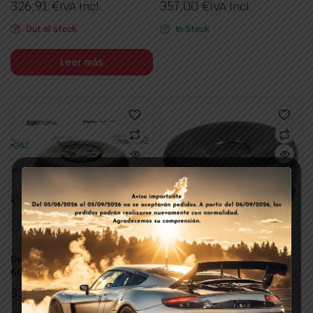
326,91
€
357,00
€
IVA Incl.
IVA Incl.
Out of stock
In Stock
Leer más
Deposito Toroidal Interior
Deposito Toroidal Exterior
600/250/55
630/220/54
331,50
€
288,00
€
IVA Incl.
IVA Incl.