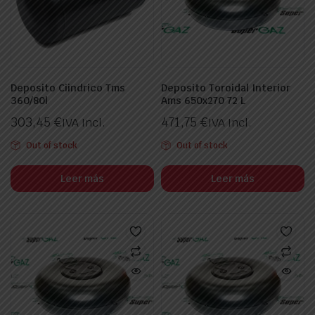
Deposito Ciindrico Tms
Deposito Toroidal Interior
360/80l
Ams 650x270 72 L
303,45
€
471,75
€
IVA Incl.
IVA Incl.
Out of stock
Out of stock
Leer más
Leer más