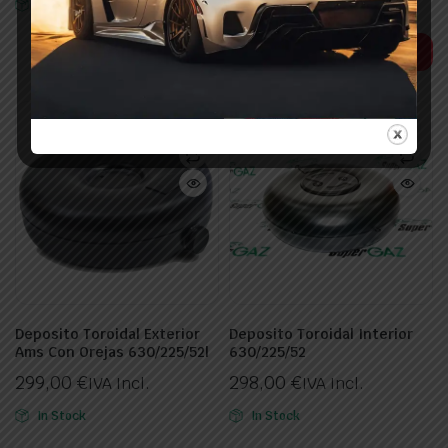
In Stock
Out of stock
Leer más
Deposito Toroidal Exterior
Deposito Toroidal Interior
Ams Con Orejas 630/225/52l
630/225/52
299,00
€
298,00
€
IVA Incl.
IVA Incl.
In Stock
In Stock