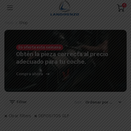
0
Inicio
Shop
En oferta esta semana
Obtén la pieza correcta al precio
adecuado para tu coche.
Compra ahora
Filter
Sort:
Clear filters
DEPOSITOS GLP