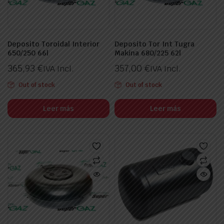
Deposito Toroidal Interior
Deposito Tor Int Tugra
650/250 66l
Makina 680/225 62l
365,93
€
357,00
€
IVA Incl.
IVA Incl.
Out of stock
Out of stock
Leer más
Leer más