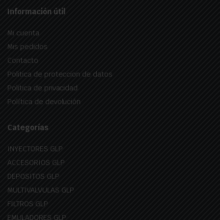
Información útil
Mi cuenta
Mis pedidos
Contacto
Politica de proteccion de datos
Politica de privacidad
Política de devolución
Categorías
INYECTORES GLP
ACCESORIOS GLP
DEPOSITOS GLP
MULTIVALVULAS GLP
FILTROS GLP
EMULADORES GLP