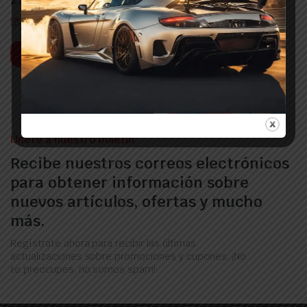
Out of stock
In Stock
Leer más
Únete a nuestro boletín
Recibe nuestros correos electrónicos
para obtener información sobre
nuevos artículos, ofertas y mucho
más.
Regístrate ahora para recibir las últimas
actualizaciones sobre promociones y cupones. ¡No
te preocupes, no somos spam!