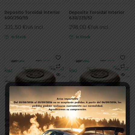
Deposito Toroidal Interior
Deposito Toroidal Interior
600/250/55
630/225/52
331,50
€
298,00
€
IVA Incl.
IVA Incl.
In Stock
In Stock
Deposito Toroidal Int
Deposito Toroidal Interior
650x200 50 L
550/200/34
295,00
€
280,00
€
IVA Incl.
IVA Incl.