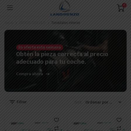
0
Inicio
DEPOSITOS GLP
Toroidales interior
En oferta esta semana
ecio
ecio
Obtén la pieza correcta al precio
nimo
ximo
adecuado para tu coche.
Compra ahora
Filter
Sort: