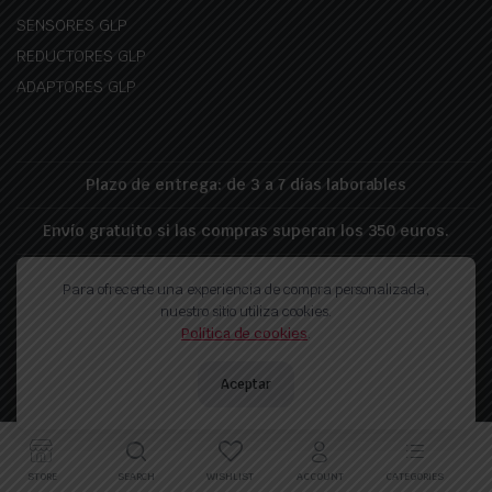
SENSORES GLP
REDUCTORES GLP
ADAPTORES GLP
Plazo de entrega: de 3 a 7 días laborables
Envío gratuito si las compras superan los 350 euros.
Para ofrecerte una experiencia de compra personalizada,
Politica de proteccion de datos
Politica de privacidad
nuestro sitio utiliza cookies.
Política de devolución
Política de cookies
.
Copyright 2026 © Landirenzo-GLP.es - Realizado por pixelfy.ro
Aceptar
STORE
SEARCH
WISHLIST
ACCOUNT
CATEGORIES